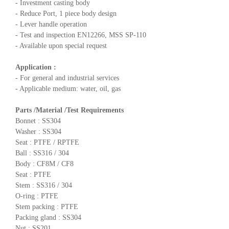
- Investment casting body
- Reduce Port, 1 piece body design
- Lever handle operation
- Test and inspection EN12266, MSS SP-110
- Available upon special request
Application :
- For general and industrial services
- Applicable medium: water, oil, gas
Parts /Material /Test Requirements
Bonnet : SS304
Washer : SS304
Seat : PTFE / RPTFE
Ball : SS316 / 304
Body : CF8M / CF8
Seat : PTFE
Stem : SS316 / 304
O-ring : PTFE
Stem packing : PTFE
Packing gland : SS304
Nut : SS201