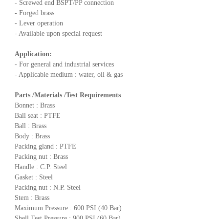
- Screwed end BSPT/PP connection
- Forged brass
- Lever operation
- Available upon special request
Application:
- For general and industrial services
- Applicable medium : water, oil & gas
Parts /Materials /Test Requirements
Bonnet : Brass
Ball seat : PTFE
Ball : Brass
Body : Brass
Packing gland : PTFE
Packing nut : Brass
Handle : C.P. Steel
Gasket : Steel
Packing nut : N.P. Steel
Stem : Brass
Maximum Pressure : 600 PSI (40 Bar)
Shell Test Pressure : 900 PSI (60 Bar)