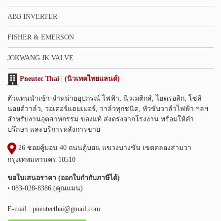
ABB INVERTER
FISHER & EMERSON
JOKWANG JK VALVE
Pneutec Thai | (นิวเทคไทยแลนด์)
ตัวแทนนำเข้า-จำหน่ายอุปกรณ์ ไฟฟ้า, นิวเมติกส์, ไฮดรอลิก, โซลิ
นอยด์วาล์ว, วอเตอร์แฮมเมอร์, วาล์วทุกชนิด, หัวขับวาล์วไฟฟ้า ฯลฯ
สำหรับงานอุตสาหกรรม ของแท้ ส่งตรงจากโรงงาน พร้อมให้คำ
ปรึกษา และบริการหลังการขาย
26 ซอยคู้บอน 40 ถนนคู้บอน แขวงบางชัน เขตคลองสามวา
กรุงเทพมหานคร 10510
ขอใบเสนอราคา (ออกใบกำกับภาษีได้)
• 083-028-8386 (คุณแมน)
E-mail :
pneutecthai@gmail.com