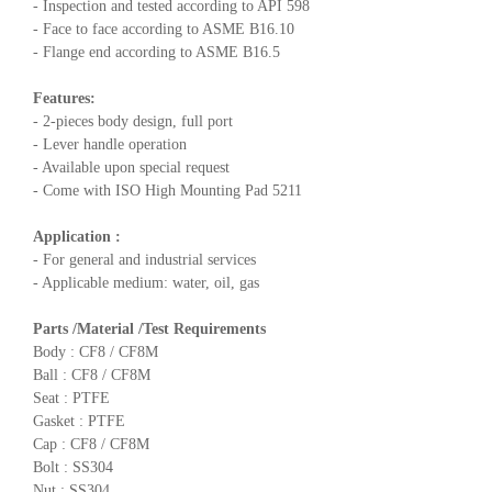
- Inspection and tested according to API 598
- Face to face according to ASME B16.10
- Flange end according to ASME B16.5
Features:
- 2-pieces body design, full port
- Lever handle operation
- Available upon special request
- Come with ISO High Mounting Pad 5211
Application :
- For general and industrial services
- Applicable medium: water, oil, gas
Parts /Material /Test Requirements
Body : CF8 / CF8M
Ball : CF8 / CF8M
Seat : PTFE
Gasket : PTFE
Cap : CF8 / CF8M
Bolt : SS304
Nut : SS304