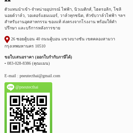
ตัวแทนนำเข้า-จำหน่ายอุปกรณ์ ไฟฟ้า, นิวเมติกส์, ไฮดรอลิก, โซลิ
นอยด์วาล์ว, วอเตอร์แฮมเมอร์, วาล์วทุกชนิด, หัวขับวาล์วไฟฟ้า ฯลฯ
สำหรับงานอุตสาหกรรม ของแท้ ส่งตรงจากโรงงาน พร้อมให้คำ
ปรึกษา และบริการหลังการขาย
26 ซอยคู้บอน 40 ถนนคู้บอน แขวงบางชัน เขตคลองสามวา
กรุงเทพมหานคร 10510
ขอใบเสนอราคา (ออกใบกำกับภาษีได้)
• 083-028-8386 (คุณแมน)
E-mail :
pneutecthai@gmail.com
@pneutecthai