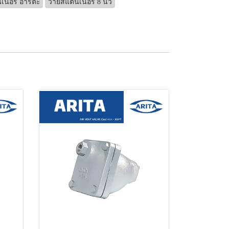
นอร์ อาริตะ
วายสแตนเนอร์ 8 นิ้ว