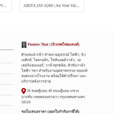
ARITA CAV-N300 | Air Vent Valve Cast Steel
ARITA IAV-S200 | Air Vent Valve Cast Iron
Pneutec Thai | (นิวเทคไทยแลนด์)
ตัวแทนนำเข้า-จำหน่ายอุปกรณ์ ไฟฟ้า, นิว
เมติกส์, ไฮดรอลิก, โซลินอยด์วาล์ว, วอ
เตอร์แฮมเมอร์, วาล์วทุกชนิด, หัวขับวาล์ว
ไฟฟ้า ฯลฯ สำหรับงานอุตสาหกรรม ของแท้
ส่งตรงจากโรงงาน พร้อมให้คำปรึกษา และ
บริการหลังการขาย
26 ซอยคู้บอน 40 ถนนคู้บอน แขวง
บางชัน เขตคลองสามวา กรุงเทพมหานคร
10510
ขอใบเสนอราคา (ออกใบกำกับภาษีได้)