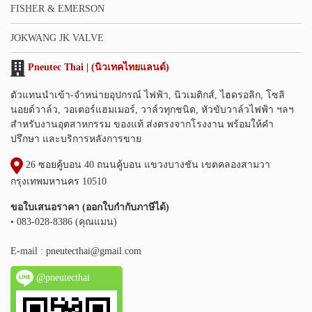
FISHER & EMERSON
JOKWANG JK VALVE
Pneutec Thai | (นิวเทคไทยแลนด์)
ตัวแทนนำเข้า-จำหน่ายอุปกรณ์ ไฟฟ้า, นิวเมติกส์, ไฮดรอลิก, โซลิ
นอยด์วาล์ว, วอเตอร์แฮมเมอร์, วาล์วทุกชนิด, หัวขับวาล์วไฟฟ้า ฯลฯ
สำหรับงานอุตสาหกรรม ของแท้ ส่งตรงจากโรงงาน พร้อมให้คำ
ปรึกษา และบริการหลังการขาย
26 ซอยคู้บอน 40 ถนนคู้บอน แขวงบางชัน เขตคลองสามวา
กรุงเทพมหานคร 10510
ขอใบเสนอราคา (ออกใบกำกับภาษีได้)
• 083-028-8386 (คุณแมน)
E-mail :
pneutecthai@gmail.com
@pneutecthai