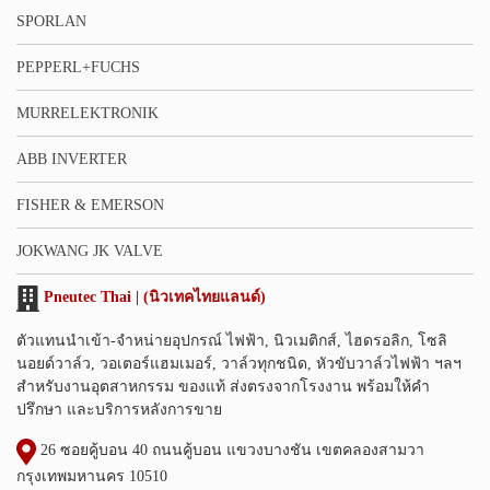
SPORLAN
PEPPERL+FUCHS
MURRELEKTRONIK
ABB INVERTER
FISHER & EMERSON
JOKWANG JK VALVE
Pneutec Thai | (นิวเทคไทยแลนด์)
ตัวแทนนำเข้า-จำหน่ายอุปกรณ์ ไฟฟ้า, นิวเมติกส์, ไฮดรอลิก, โซลิ
นอยด์วาล์ว, วอเตอร์แฮมเมอร์, วาล์วทุกชนิด, หัวขับวาล์วไฟฟ้า ฯลฯ
สำหรับงานอุตสาหกรรม ของแท้ ส่งตรงจากโรงงาน พร้อมให้คำ
ปรึกษา และบริการหลังการขาย
26 ซอยคู้บอน 40 ถนนคู้บอน แขวงบางชัน เขตคลองสามวา
กรุงเทพมหานคร 10510