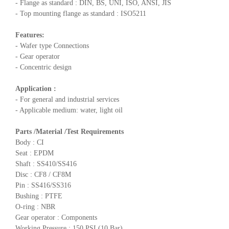
- Flange as standard : DIN, BS, UNI, ISO, ANSI, JIS
- Top mounting flange as standard : ISO5211
Features:
- Wafer type Connections
- Gear operator
- Concentric design
Application :
- For general and industrial services
- Applicable medium: water, light oil
Parts /Material /Test Requirements
Body : CI
Seat : EPDM
Shaft : SS410/SS416
Disc : CF8 / CF8M
Pin : SS416/SS316
Bushing : PTFE
O-ring : NBR
Gear operator : Components
Working Pressure : 150 PSI (10 Bar)