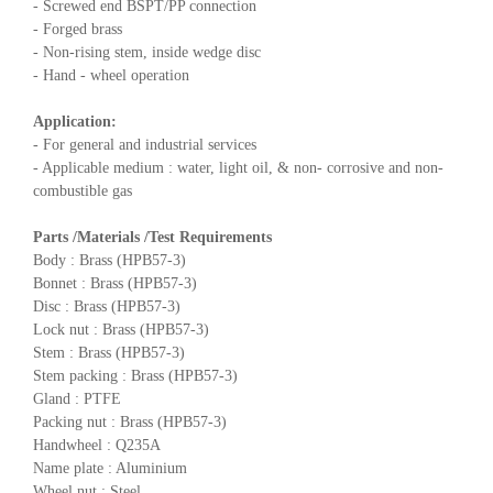
- Screwed end BSPT/PP connection
- Forged brass
- Non-rising stem, inside wedge disc
- Hand - wheel operation
Application:
- For general and industrial services
- Applicable medium : water, light oil, & non- corrosive and non-
combustible gas
Parts /Materials /Test Requirements
Body : Brass (HPB57-3)
Bonnet : Brass (HPB57-3)
Disc : Brass (HPB57-3)
Lock nut : Brass (HPB57-3)
Stem : Brass (HPB57-3)
Stem packing : Brass (HPB57-3)
Gland : PTFE
Packing nut : Brass (HPB57-3)
Handwheel : Q235A
Name plate : Aluminium
Wheel nut : Steel