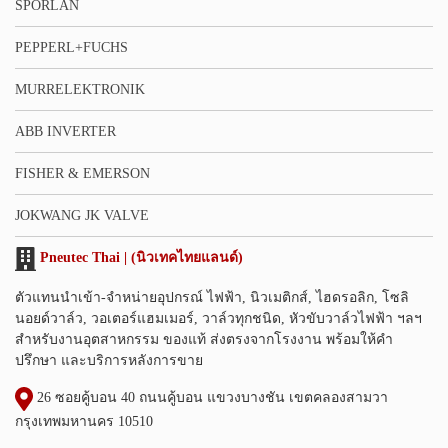
SPORLAN
PEPPERL+FUCHS
MURRELEKTRONIK
ABB INVERTER
FISHER & EMERSON
JOKWANG JK VALVE
Pneutec Thai | (นิวเทคไทยแลนด์)
ตัวแทนนำเข้า-จำหน่ายอุปกรณ์ ไฟฟ้า, นิวเมติกส์, ไฮดรอลิก, โซลิ
นอยด์วาล์ว, วอเตอร์แฮมเมอร์, วาล์วทุกชนิด, หัวขับวาล์วไฟฟ้า ฯลฯ
สำหรับงานอุตสาหกรรม ของแท้ ส่งตรงจากโรงงาน พร้อมให้คำ
ปรึกษา และบริการหลังการขาย
26 ซอยคู้บอน 40 ถนนคู้บอน แขวงบางชัน เขตคลองสามวา
กรุงเทพมหานคร 10510