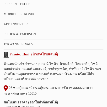
PEPPERL+FUCHS
MURRELEKTRONIK
ABB INVERTER
FISHER & EMERSON
JOKWANG JK VALVE
Pneutec Thai | (นิวเทคไทยแลนด์)
ตัวแทนนำเข้า-จำหน่ายอุปกรณ์ ไฟฟ้า, นิวเมติกส์, ไฮดรอลิก, โซลิ
นอยด์วาล์ว, วอเตอร์แฮมเมอร์, วาล์วทุกชนิด, หัวขับวาล์วไฟฟ้า ฯลฯ
สำหรับงานอุตสาหกรรม ของแท้ ส่งตรงจากโรงงาน พร้อมให้คำ
ปรึกษา และบริการหลังการขาย
26 ซอยคู้บอน 40 ถนนคู้บอน แขวงบางชัน เขตคลองสามวา
กรุงเทพมหานคร 10510
ขอใบเสนอราคา (ออกใบกำกับภาษีได้)