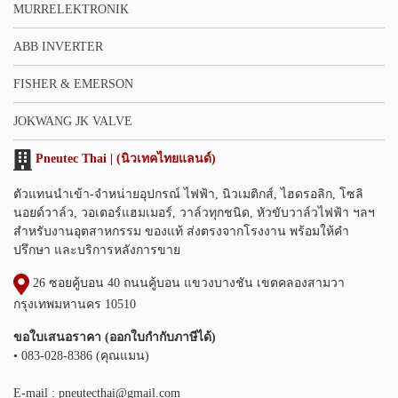
MURRELEKTRONIK
ABB INVERTER
FISHER & EMERSON
JOKWANG JK VALVE
Pneutec Thai | (นิวเทคไทยแลนด์)
ตัวแทนนำเข้า-จำหน่ายอุปกรณ์ ไฟฟ้า, นิวเมติกส์, ไฮดรอลิก, โซลิ
นอยด์วาล์ว, วอเตอร์แฮมเมอร์, วาล์วทุกชนิด, หัวขับวาล์วไฟฟ้า ฯลฯ
สำหรับงานอุตสาหกรรม ของแท้ ส่งตรงจากโรงงาน พร้อมให้คำ
ปรึกษา และบริการหลังการขาย
26 ซอยคู้บอน 40 ถนนคู้บอน แขวงบางชัน เขตคลองสามวา
กรุงเทพมหานคร 10510
ขอใบเสนอราคา (ออกใบกำกับภาษีได้)
• 083-028-8386 (คุณแมน)
E-mail :
pneutecthai@gmail.com