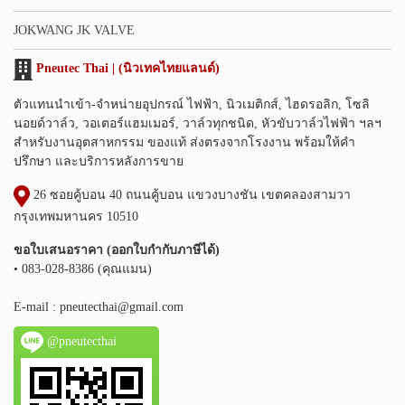
JOKWANG JK VALVE
Pneutec Thai | (นิวเทคไทยแลนด์)
ตัวแทนนำเข้า-จำหน่ายอุปกรณ์ ไฟฟ้า, นิวเมติกส์, ไฮดรอลิก, โซลิ
นอยด์วาล์ว, วอเตอร์แฮมเมอร์, วาล์วทุกชนิด, หัวขับวาล์วไฟฟ้า ฯลฯ
สำหรับงานอุตสาหกรรม ของแท้ ส่งตรงจากโรงงาน พร้อมให้คำ
ปรึกษา และบริการหลังการขาย
26 ซอยคู้บอน 40 ถนนคู้บอน แขวงบางชัน เขตคลองสามวา
กรุงเทพมหานคร 10510
ขอใบเสนอราคา (ออกใบกำกับภาษีได้)
• 083-028-8386 (คุณแมน)
E-mail :
pneutecthai@gmail.com
@pneutecthai