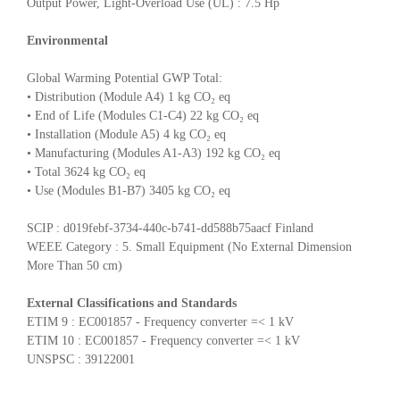
Output Power, Light-Overload Use (UL) : 7.5 Hp
Environmental
Global Warming Potential GWP Total:
• Distribution (Module A4) 1 kg CO₂ eq
• End of Life (Modules C1-C4) 22 kg CO₂ eq
• Installation (Module A5) 4 kg CO₂ eq
• Manufacturing (Modules A1-A3) 192 kg CO₂ eq
• Total 3624 kg CO₂ eq
• Use (Modules B1-B7) 3405 kg CO₂ eq
SCIP : d019febf-3734-440c-b741-dd588b75aacf Finland
WEEE Category : 5. Small Equipment (No External Dimension
More Than 50 cm)
External Classifications and Standards
ETIM 9 : EC001857 - Frequency converter =< 1 kV
ETIM 10 : EC001857 - Frequency converter =< 1 kV
UNSPSC : 39122001