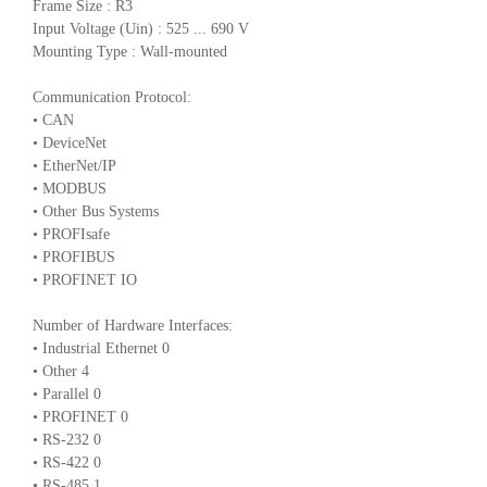
Frame Size : R3
Input Voltage (Uin) : 525 ... 690 V
Mounting Type : Wall-mounted
Communication Protocol:
• CAN
• DeviceNet
• EtherNet/IP
• MODBUS
• Other Bus Systems
• PROFIsafe
• PROFIBUS
• PROFINET IO
Number of Hardware Interfaces:
• Industrial Ethernet 0
• Other 4
• Parallel 0
• PROFINET 0
• RS-232 0
• RS-422 0
• RS-485 1