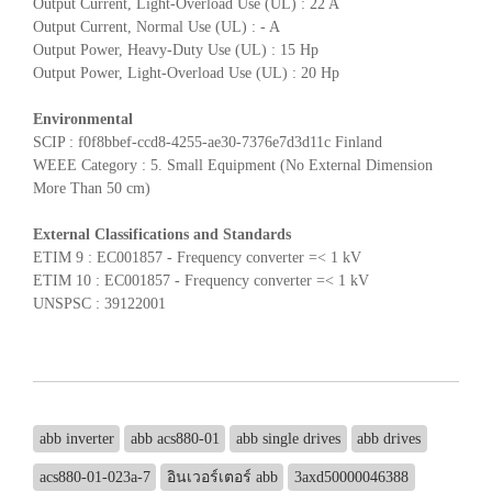
Output Current, Light-Overload Use (UL) : 22 A
Output Current, Normal Use (UL) : - A
Output Power, Heavy-Duty Use (UL) : 15 Hp
Output Power, Light-Overload Use (UL) : 20 Hp
Environmental
SCIP : f0f8bbef-ccd8-4255-ae30-7376e7d3d11c Finland
WEEE Category : 5. Small Equipment (No External Dimension
More Than 50 cm)
External Classifications and Standards
ETIM 9 : EC001857 - Frequency converter =< 1 kV
ETIM 10 : EC001857 - Frequency converter =< 1 kV
UNSPSC : 39122001
abb inverter
abb acs880-01
abb single drives
abb drives
acs880-01-023a-7
อินเวอร์เตอร์ abb
3axd50000046388