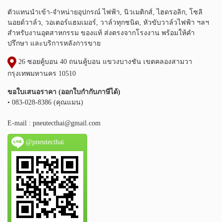
ตัวแทนนำเข้า-จำหน่ายอุปกรณ์ ไฟฟ้า, นิวเมติกส์, ไฮดรอลิก, โซลิ
นอยด์วาล์ว, วอเตอร์แฮมเมอร์, วาล์วทุกชนิด, หัวขับวาล์วไฟฟ้า ฯลฯ
สำหรับงานอุตสาหกรรม ของแท้ ส่งตรงจากโรงงาน พร้อมให้คำ
ปรึกษา และบริการหลังการขาย
26 ซอยคู้บอน 40 ถนนคู้บอน แขวงบางชัน เขตคลองสามวา
กรุงเทพมหานคร 10510
ขอใบเสนอราคา (ออกใบกำกับภาษีได้)
• 083-028-8386 (คุณแมน)
E-mail :
pneutecthai@gmail.com
@pneutecthai