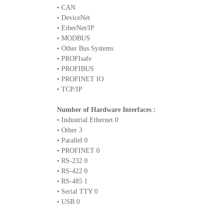
• CAN
• DeviceNet
• EtherNet/IP
• MODBUS
• Other Bus Systems
• PROFIsafe
• PROFIBUS
• PROFINET IO
• TCP/IP
Number of Hardware Interfaces :
• Industrial Ethernet 0
• Other 3
• Parallel 0
• PROFINET 0
• RS-232 0
• RS-422 0
• RS-485 1
• Serial TTY 0
• USB 0