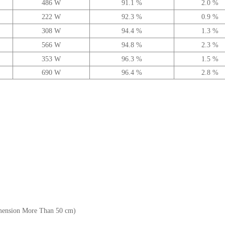
486 W
91.1 %
2.0 %
222 W
92.3 %
0.9 %
308 W
94.4 %
1.3 %
566 W
94.8 %
2.3 %
353 W
96.3 %
1.5 %
690 W
96.4 %
2.8 %
mension More Than 50 cm)