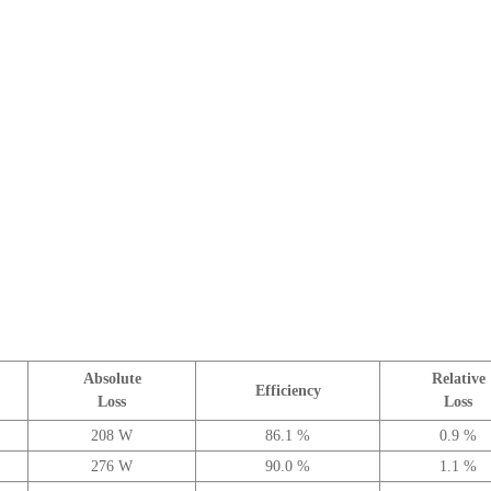
Absolute
Relative
Efficiency
Loss
Loss
208 W
86.1 %
0.9 %
276 W
90.0 %
1.1 %