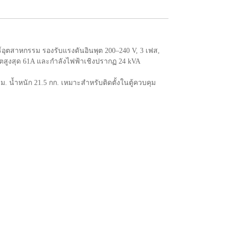
ร์อุตสาหกรรม รองรับแรงดันอินพุต 200–240 V, 3 เฟส,
ุตสูงสุด 61A และกำลังไฟฟ้าเชิงปรากฏ 24 kVA
มม. น้ำหนัก 21.5 กก. เหมาะสำหรับติดตั้งในตู้ควบคุม