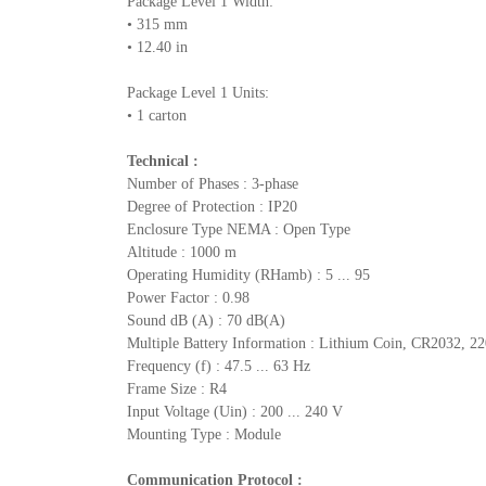
Package Level 1 Width:
• 315 mm
• 12.40 in
Package Level 1 Units:
• 1 carton
Technical :
Number of Phases : 3-phase
Degree of Protection : IP20
Enclosure Type NEMA : Open Type
Altitude : 1000 m
Operating Humidity (RHamb) : 5 ... 95
Power Factor : 0.98
Sound dB (A) : 70 dB(A)
Multiple Battery Information : Lithium Coin, CR2032, 22
Frequency (f) : 47.5 ... 63 Hz
Frame Size : R4
Input Voltage (Uin) : 200 ... 240 V
Mounting Type : Module
Communication Protocol :