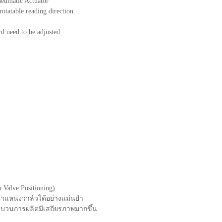
neumatic Actuator
rotatable reading direction
rd need to be adjusted
Valve Positioning)
ำแหน่งวาล์วได้อย่างแม่นยำ
วนการผลิตมีเสถียรภาพมากขึ้น