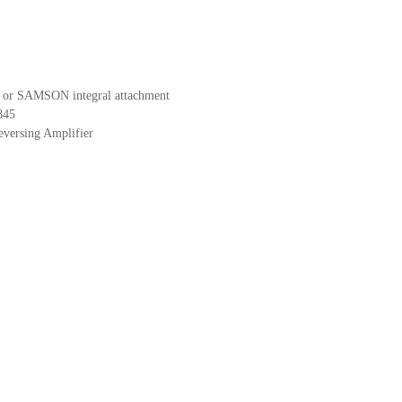
-6 or SAMSON integral attachment
845
eversing Amplifier