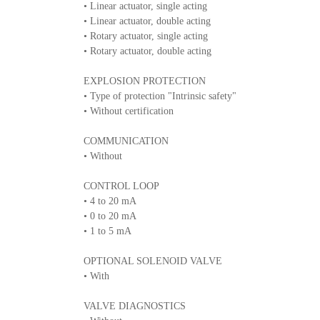
• Linear actuator, single acting
• Linear actuator, double acting
• Rotary actuator, single acting
• Rotary actuator, double acting
EXPLOSION PROTECTION
• Type of protection "Intrinsic safety"
• Without certification
COMMUNICATION
• Without
CONTROL LOOP
• 4 to 20 mA
• 0 to 20 mA
• 1 to 5 mA
OPTIONAL SOLENOID VALVE
• With
VALVE DIAGNOSTICS