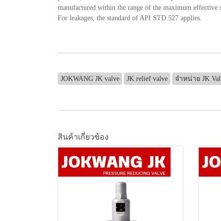
manufactured within the range of the maximum effective st
For leakages, the standard of API STD 527 applies.
JOKWANG JK valve
JK relief valve
จำหน่าย JK Val
สินค้าเกี่ยวข้อง