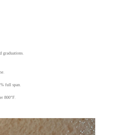
d graduations.
me.
% full span.
er 800°F.