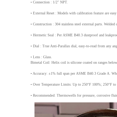
• Connection : 1/2" NPT.
• External Reset : Models with calibration feature are easy
• Construction : 304 stainless steel external parts. Welded
• Hermetic Seal : Per ASME B40.3 dustproof and leakpro
• Dial : True Anti-Parallax dial, easy-to-read from any a
• Lens : Glass.
Bimetal Coil: Helix coil is silicone coated on ranges bel
• Accuracy: ±1% full span per ASME B40.3 Grade A. When
• Over Temperature Limits: Up to 250°F 100%; 250°F to 5
• Recommended: Thermowells for pressure, corrosive fluid,