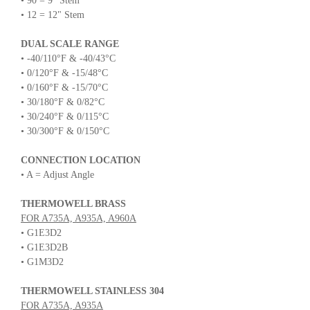
• 90 = 9" Stem
• 12 = 12" Stem
DUAL SCALE RANGE
• -40/110°F & -40/43°C
• 0/120°F & -15/48°C
• 0/160°F & -15/70°C
• 30/180°F & 0/82°C
• 30/240°F & 0/115°C
• 30/300°F & 0/150°C
CONNECTION LOCATION
• A = Adjust Angle
THERMOWELL BRASS
FOR A735A, A935A, A960A
• G1E3D2
• G1E3D2B
• G1M3D2
THERMOWELL STAINLESS 304
FOR A735A, A935A