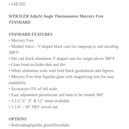
• G6E3D2
WEKSLER AdjuSt Angle Thermometer Mercury Free
STANDARD
STANDARD FEATURES
• Mercury Free.
• Molded Valox - V-shaped black case for rangesup to and incuding
300°F
• Die casl black alumlnum V-shaped case for ranges above 300°F
• Glass front excludes dust and dirt
• White aluminum scale with bold black graduations and figures.
• Mercury Free blue liquidin glass with magnifying lens for easy
readability.
• Accuracyis t1% of full scale.
• Easy adjustment permitscase and stem to be rotated 360°
• 3.1/2",6" ,9" & 12" stems available.
• 1.1/4" - 18" NEF swivel nut.
OPTIONS
• Redreadingliquidin glassfillavailabe.