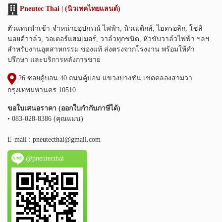
Pneutec Thai | (นิวเทคไทยแลนด์)
ตัวแทนนำเข้า-จำหน่ายอุปกรณ์ ไฟฟ้า, นิวเมติกส์, ไฮดรอลิก, โซลิ
นอยด์วาล์ว, วอเตอร์แฮมเมอร์, วาล์วทุกชนิด, หัวขับวาล์วไฟฟ้า ฯลฯ
สำหรับงานอุตสาหกรรม ของแท้ ส่งตรงจากโรงงาน พร้อมให้คำ
ปรึกษา และบริการหลังการขาย
26 ซอยคู้บอน 40 ถนนคู้บอน แขวงบางชัน เขตคลองสามวา
กรุงเทพมหานคร 10510
ขอใบเสนอราคา (ออกใบกำกับภาษีได้)
• 083-028-8386 (คุณแมน)
E-mail :
pneutecthai@gmail.com
@pneutecthai