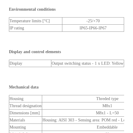
Environmental conditions
Temperature limits [°C]
-25/+70
IP rating
IP65-IP66-IP67
Display and control elements
Display
Output switching status - 1 x LED: Yellow
Mechanical data
Housing
Threded type
Thread designation
M8x1
Dimensions [mm]
M8x1 - L=50
Materials
Housing: AISI 303 - Sensing area: POM red - Lock nu
Mounting
Embeddable