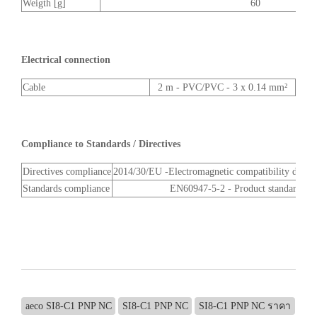
Weigth [g]
60
Electrical connection
Cable
2 m - PVC/PVC - 3 x 0.14 mm²
Compliance to Standards / Directives
Directives compliance
2014/30/EU -Electromagnetic compatibility direc
Standards compliance
EN60947-5-2 - Product standard
aeco SI8-C1 PNP NC
SI8-C1 PNP NC
SI8-C1 PNP NC ราคา