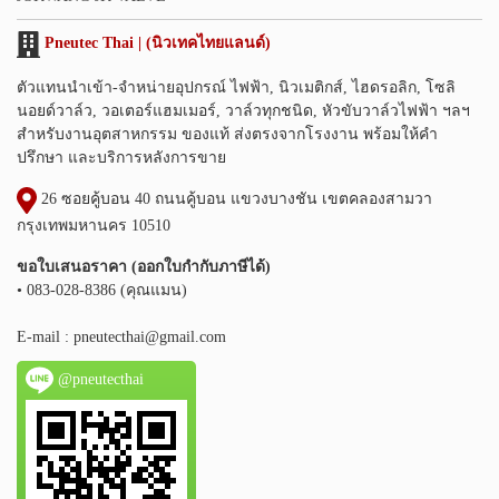
Pneutec Thai | (นิวเทคไทยแลนด์)
ตัวแทนนำเข้า-จำหน่ายอุปกรณ์ ไฟฟ้า, นิวเมติกส์, ไฮดรอลิก, โซลิ
นอยด์วาล์ว, วอเตอร์แฮมเมอร์, วาล์วทุกชนิด, หัวขับวาล์วไฟฟ้า ฯลฯ
สำหรับงานอุตสาหกรรม ของแท้ ส่งตรงจากโรงงาน พร้อมให้คำ
ปรึกษา และบริการหลังการขาย
26 ซอยคู้บอน 40 ถนนคู้บอน แขวงบางชัน เขตคลองสามวา
กรุงเทพมหานคร 10510
ขอใบเสนอราคา (ออกใบกำกับภาษีได้)
• 083-028-8386 (คุณแมน)
E-mail :
pneutecthai@gmail.com
@pneutecthai