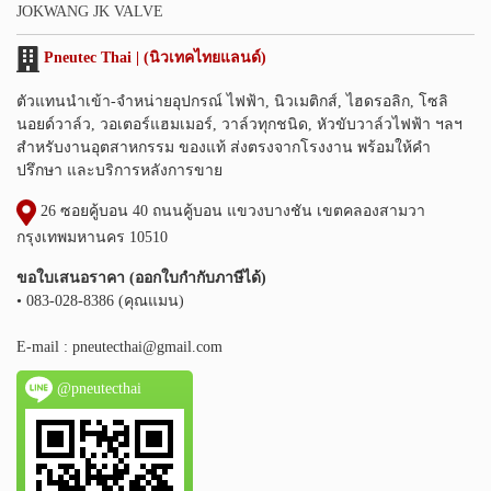
JOKWANG JK VALVE
Pneutec Thai | (นิวเทคไทยแลนด์)
ตัวแทนนำเข้า-จำหน่ายอุปกรณ์ ไฟฟ้า, นิวเมติกส์, ไฮดรอลิก, โซลิ
นอยด์วาล์ว, วอเตอร์แฮมเมอร์, วาล์วทุกชนิด, หัวขับวาล์วไฟฟ้า ฯลฯ
สำหรับงานอุตสาหกรรม ของแท้ ส่งตรงจากโรงงาน พร้อมให้คำ
ปรึกษา และบริการหลังการขาย
26 ซอยคู้บอน 40 ถนนคู้บอน แขวงบางชัน เขตคลองสามวา
กรุงเทพมหานคร 10510
ขอใบเสนอราคา (ออกใบกำกับภาษีได้)
• 083-028-8386 (คุณแมน)
E-mail :
pneutecthai@gmail.com
@pneutecthai