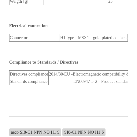
Weigth [g]
25
Electrical connection
Connector
H1 type - M8X1 - gold plated contacts
Compliance to Standards / Directives
Directives compliance
2014/30/EU -Electromagnetic compatibility direc
Standards compliance
EN60947-5-2 - Product standard
aeco SI8-C1 NPN NO H1 S
SI8-C1 NPN NO H1 S