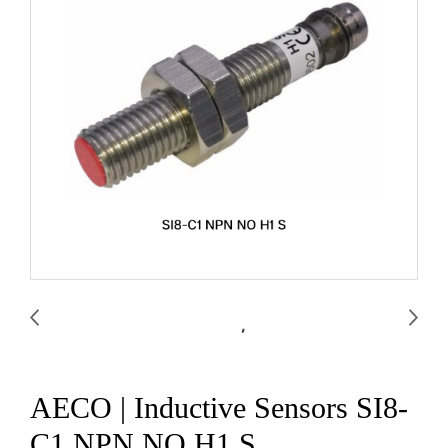
AECO | Inductive Sensors SI8-
C1 NPN NO H1 S