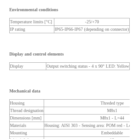
Environmental conditions
Temperature limits [°C]
-25/+70
IP rating
IP65-IP66-IP67 (depending on connector)
Display and control elements
Display
Output switching status - 4 x 90° LED: Yellow
Mechanical data
Housing
Threded type
Thread designation
M8x1
Dimensions [mm]
M8x1 - L=44
Materials
Housing: AISI 303 - Sensing area: POM red - Lock nu
Mounting
Embeddable