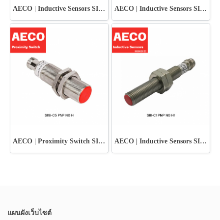
AECO | Inductive Sensors SI8-C1 PNP NO S
AECO | Inductive Sensors SI8-C1 PNP NO H1 S
AECO | Proximity Switch SI18-C5 PNP NO H
AECO | Inductive Sensors SI8-C1 PNP NO H1
แผนผังเว็บไซต์