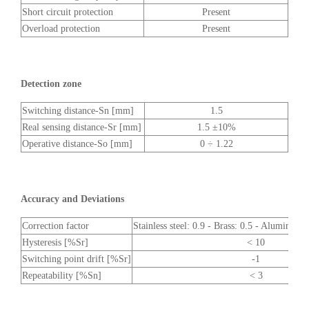
Short circuit protection
Present
Overload protection
Present
Detection zone
Switching distance-Sn [mm]
1.5
Real sensing distance-Sr [mm]
1.5 ±10%
Operative distance-So [mm]
0 ÷ 1.22
Accuracy and Deviations
Correction factor
Stainless steel: 0.9 - Brass: 0.5 - Aluminium
Hysteresis [%Sr]
< 10
Switching point drift [%Sr]
-1
Repeatability [%Sn]
< 3