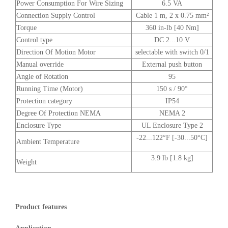
Power Consumption For Wire Sizing
6.5 VA
Connection Supply Control
Cable 1 m, 2 x 0.75 mm²
Torque
360 in-lb [40 Nm]
Control type
DC 2...10 V
Direction Of Motion Motor
selectable with switch 0/1
Manual override
External push button
Angle of Rotation
95
Running Time (Motor)
150 s / 90°
Protection category
IP54
Degree Of Protection NEMA
NEMA 2
Enclosure Type
UL Enclosure Type 2
-22...122°F [-30...50°C]
Ambient Temperature
3.9 lb [1.8 kg]
Weight
Product features