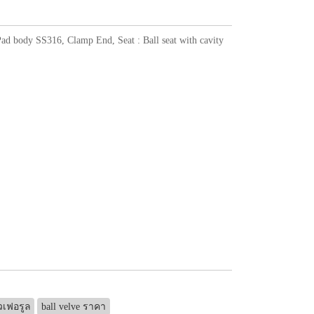
Pad body SS316, Clamp End, Seat : Ball seat with cavity
วเฟอรูล
ball velve ราคา