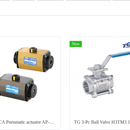
New
SIRCA Pneumatic actuator AP-APM Series