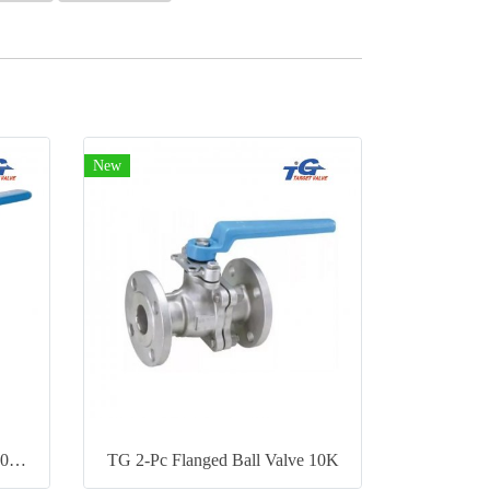
New
TG 3-Pc Ball Valve H3TM3 1000WOG
TG 2-Pc Flanged Ball Valve 10K