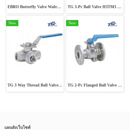
EBRO Butterfly Valve Wafer Type
TG 3-Pc Ball Valve H3TM3 1000WOG
New
New
TG 3 Way Thread Ball Valve (L-Port∼T-Port)
TG 2-Pc Flanged Ball Valve 10K
แผนผังเว็บไซต์