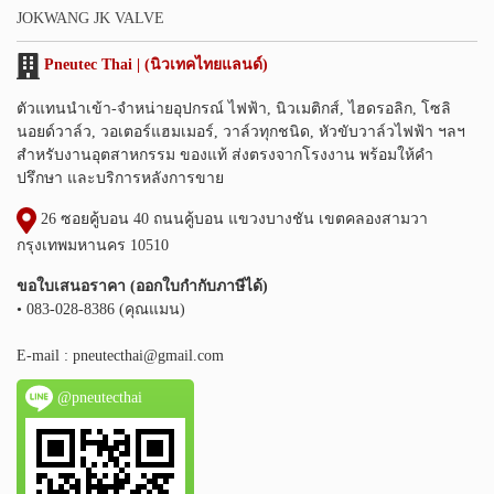
JOKWANG JK VALVE
Pneutec Thai | (นิวเทคไทยแลนด์)
ตัวแทนนำเข้า-จำหน่ายอุปกรณ์ ไฟฟ้า, นิวเมติกส์, ไฮดรอลิก, โซลิ
นอยด์วาล์ว, วอเตอร์แฮมเมอร์, วาล์วทุกชนิด, หัวขับวาล์วไฟฟ้า ฯลฯ
สำหรับงานอุตสาหกรรม ของแท้ ส่งตรงจากโรงงาน พร้อมให้คำ
ปรึกษา และบริการหลังการขาย
26 ซอยคู้บอน 40 ถนนคู้บอน แขวงบางชัน เขตคลองสามวา
กรุงเทพมหานคร 10510
ขอใบเสนอราคา (ออกใบกำกับภาษีได้)
• 083-028-8386 (คุณแมน)
E-mail :
pneutecthai@gmail.com
@pneutecthai