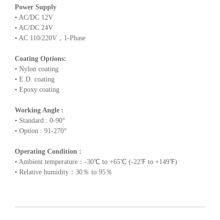
Power Supply
• AC/DC 12V
• AC/DC 24V
• AC 110/220V，1-Phase
Coating Options:
• Nylon coating
• E.D. coating
• Epoxy coating
Working Angle :
• Standard : 0-90°
• Option : 91-270°
Operating Condition :
• Ambient temperature：-30℃ to +65℃ (-22℉ to +149℉)
• Relative humidity：30％ to 95％