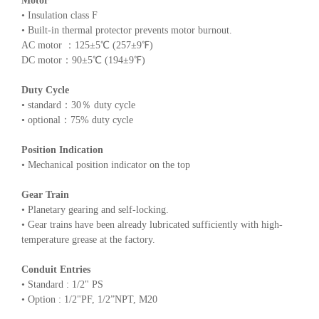
Motor
• Insulation class F
• Built-in thermal protector prevents motor burnout.
AC motor ：125±5℃ (257±9℉)
DC motor：90±5℃ (194±9℉)
Duty Cycle
• standard：30％ duty cycle
• optional：75% duty cycle
Position Indication
• Mechanical position indicator on the top
Gear Train
• Planetary gearing and self-locking.
• Gear trains have been already lubricated sufficiently with high-
temperature grease at the factory.
Conduit Entries
• Standard : 1/2" PS
• Option : 1/2"PF, 1/2”NPT, M20