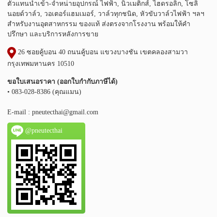
ตัวแทนนำเข้า-จำหน่ายอุปกรณ์ ไฟฟ้า, นิวเมติกส์, ไฮดรอลิก, โซลิ
นอยด์วาล์ว, วอเตอร์แฮมเมอร์, วาล์วทุกชนิด, หัวขับวาล์วไฟฟ้า ฯลฯ
สำหรับงานอุตสาหกรรม ของแท้ ส่งตรงจากโรงงาน พร้อมให้คำ
ปรึกษา และบริการหลังการขาย
26 ซอยคู้บอน 40 ถนนคู้บอน แขวงบางชัน เขตคลองสามวา
กรุงเทพมหานคร 10510
ขอใบเสนอราคา (ออกใบกำกับภาษีได้)
• 083-028-8386 (คุณแมน)
E-mail :
pneutecthai@gmail.com
@pneutecthai