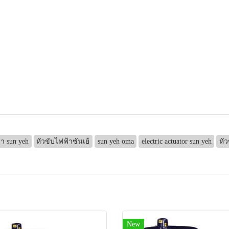
้า sun yeh
หัวขับไฟฟ้าซันเย้
sun yeh oma
electric actuator sun yeh
หั
New