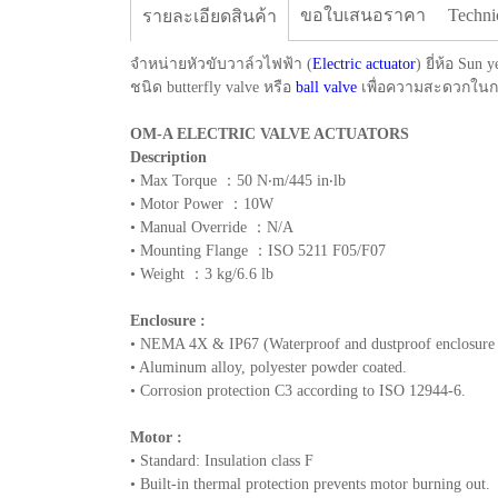
ขอใบเสนอราคา
Techni
รายละเอียดสินค้า
จำหน่ายหัวขับวาล์วไฟฟ้า (
Electric actuator
) ยี่ห้อ Su
ชนิด butterfly valve หรือ
ball valve
เพื่อความสะดวกในการ
OM-A ELECTRIC VALVE ACTUATORS
Description
• Max Torque ：50 N‧m/445 in‧lb
• Motor Power ：10W
• Manual Override ：N/A
• Mounting Flange ：ISO 5211 F05/F07
• Weight ：3 kg/6.6 lb
Enclosure :
• NEMA 4X & IP67 (Waterproof and dustproof enclosure i
• Aluminum alloy, polyester powder coated.
• Corrosion protection C3 according to ISO 12944-6.
Motor :
• Standard: Insulation class F
• Built-in thermal protection prevents motor burning out.