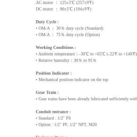
AC motor ： 125±5℃ (257±9℉)
DC motor ： 90±5℃ (194±9℉)
Duty Cycle :
• OM-A ： 30％ duty cycle (Standard)
• OM-A ： 75％ duty cycle (Option)
Working Conditions :
• Ambient temperature：-30℃ to +65℃ (-22℉ to +149℉)
• Relative humidity：30％ to 95％
Position Indicator :
• Mechanical position indicator on the top
Gear Train :
• Gear trains have been already lubricated sufficiently with
Conduit entrance :
• Standard : 1/2" PS
• Option : 1/2" PF, 1/2" NPT, M20