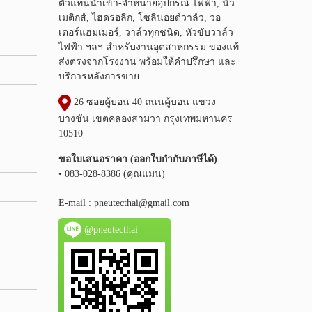
ตัวแทนนำเข้า-จำหน่ายอุปกรณ์ ไฟฟ้า, นิว
เมติกส์, ไฮดรอลิก, โซลินอยด์วาล์ว, วอ
เตอร์แฮมเมอร์, วาล์วทุกชนิด, หัวขับวาล์ว
ไฟฟ้า ฯลฯ สำหรับงานอุตสาหกรรม ของแท้
ส่งตรงจากโรงงาน พร้อมให้คำปรึกษา และ
บริการหลังการขาย
26 ซอยคู้บอน 40 ถนนคู้บอน แขวง
บางชัน เขตคลองสามวา กรุงเทพมหานคร
10510
ขอใบเสนอราคา (ออกใบกำกับภาษีได้)
• 083-028-8386 (คุณแมน)
E-mail :
pneutecthai@gmail.com
@pneutecthai