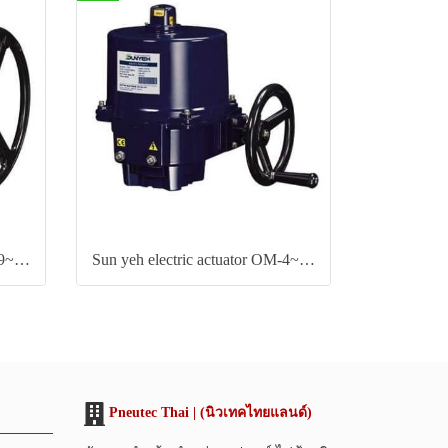
Sun yeh electric actuator OM-9~OM-12 Series
Sun yeh electric actuator OM-4~OM-6 Series
Pneutec Thai | (นิวเทคไทยแลนด์)