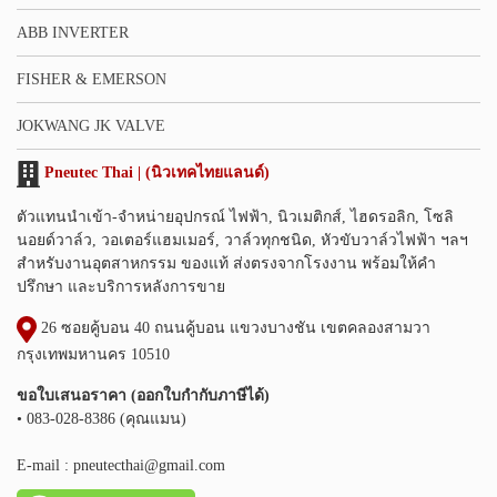
ABB INVERTER
FISHER & EMERSON
JOKWANG JK VALVE
Pneutec Thai | (นิวเทคไทยแลนด์)
ตัวแทนนำเข้า-จำหน่ายอุปกรณ์ ไฟฟ้า, นิวเมติกส์, ไฮดรอลิก, โซลิ
นอยด์วาล์ว, วอเตอร์แฮมเมอร์, วาล์วทุกชนิด, หัวขับวาล์วไฟฟ้า ฯลฯ
สำหรับงานอุตสาหกรรม ของแท้ ส่งตรงจากโรงงาน พร้อมให้คำ
ปรึกษา และบริการหลังการขาย
26 ซอยคู้บอน 40 ถนนคู้บอน แขวงบางชัน เขตคลองสามวา
กรุงเทพมหานคร 10510
ขอใบเสนอราคา (ออกใบกำกับภาษีได้)
• 083-028-8386 (คุณแมน)
E-mail :
pneutecthai@gmail.com