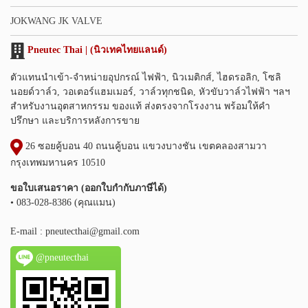
JOKWANG JK VALVE
Pneutec Thai | (นิวเทคไทยแลนด์)
ตัวแทนนำเข้า-จำหน่ายอุปกรณ์ ไฟฟ้า, นิวเมติกส์, ไฮดรอลิก, โซลิ
นอยด์วาล์ว, วอเตอร์แฮมเมอร์, วาล์วทุกชนิด, หัวขับวาล์วไฟฟ้า ฯลฯ
สำหรับงานอุตสาหกรรม ของแท้ ส่งตรงจากโรงงาน พร้อมให้คำ
ปรึกษา และบริการหลังการขาย
26 ซอยคู้บอน 40 ถนนคู้บอน แขวงบางชัน เขตคลองสามวา
กรุงเทพมหานคร 10510
ขอใบเสนอราคา (ออกใบกำกับภาษีได้)
• 083-028-8386 (คุณแมน)
E-mail :
pneutecthai@gmail.com
@pneutecthai