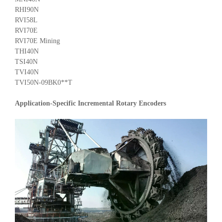
RHI90N
RVI58L
RVI70E
RVI70E Mining
THI40N
TSI40N
TVI40N
TVI50N-09BK0**T
Application-Specific Incremental Rotary Encoders