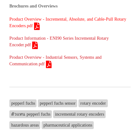
Brochures and Overviews
Product Overview - Incremental, Absolute, and Cable-Pull Rotary
Encoders.pdf
Product Information - ENI90 Series Incremental Rotary
Encoder.pdf
Product Overview - Industrial Sensors, Systems and
Communication.pdf
pepperl fuchs
pepperl fuchs sensor
rotary encoder
ตัวแทน pepperl fuchs
incremental rotary encoders
hazardous areas
pharmaceutical applications