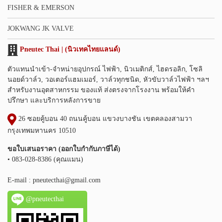
FISHER & EMERSON
JOKWANG JK VALVE
Pneutec Thai | (นิวเทคไทยแลนด์)
ตัวแทนนำเข้า-จำหน่ายอุปกรณ์ ไฟฟ้า, นิวเมติกส์, ไฮดรอลิก, โซลิ
นอยด์วาล์ว, วอเตอร์แฮมเมอร์, วาล์วทุกชนิด, หัวขับวาล์วไฟฟ้า ฯลฯ
สำหรับงานอุตสาหกรรม ของแท้ ส่งตรงจากโรงงาน พร้อมให้คำ
ปรึกษา และบริการหลังการขาย
26 ซอยคู้บอน 40 ถนนคู้บอน แขวงบางชัน เขตคลองสามวา
กรุงเทพมหานคร 10510
ขอใบเสนอราคา (ออกใบกำกับภาษีได้)
• 083-028-8386 (คุณแมน)
E-mail :
pneutecthai@gmail.com
@pneutecthai