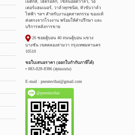
เมติกส์, ไฮดรอลิก, โซลินอยด์วาล์ว, วอ
เตอร์แฮมเมอร์, วาล์วทุกชนิด, หัวขับวาล์ว
ไฟฟ้า ฯลฯ สำหรับงานอุตสาหกรรม ของแท้
ส่งตรงจากโรงงาน พร้อมให้คำปรึกษา และ
บริการหลังการขาย
26 ซอยคู้บอน 40 ถนนคู้บอน แขวง
บางชัน เขตคลองสามวา กรุงเทพมหานคร
10510
ขอใบเสนอราคา (ออกใบกำกับภาษีได้)
• 083-028-8386 (คุณแมน)
E-mail :
pneutecthai@gmail.com
@pneutecthai