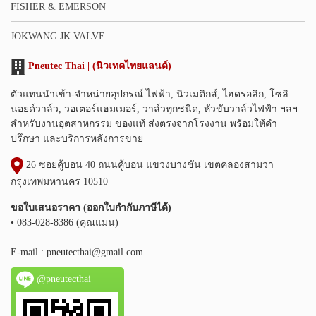
FISHER & EMERSON
JOKWANG JK VALVE
Pneutec Thai | (นิวเทคไทยแลนด์)
ตัวแทนนำเข้า-จำหน่ายอุปกรณ์ ไฟฟ้า, นิวเมติกส์, ไฮดรอลิก, โซลิ
นอยด์วาล์ว, วอเตอร์แฮมเมอร์, วาล์วทุกชนิด, หัวขับวาล์วไฟฟ้า ฯลฯ
สำหรับงานอุตสาหกรรม ของแท้ ส่งตรงจากโรงงาน พร้อมให้คำ
ปรึกษา และบริการหลังการขาย
26 ซอยคู้บอน 40 ถนนคู้บอน แขวงบางชัน เขตคลองสามวา
กรุงเทพมหานคร 10510
ขอใบเสนอราคา (ออกใบกำกับภาษีได้)
• 083-028-8386 (คุณแมน)
E-mail :
pneutecthai@gmail.com
@pneutecthai