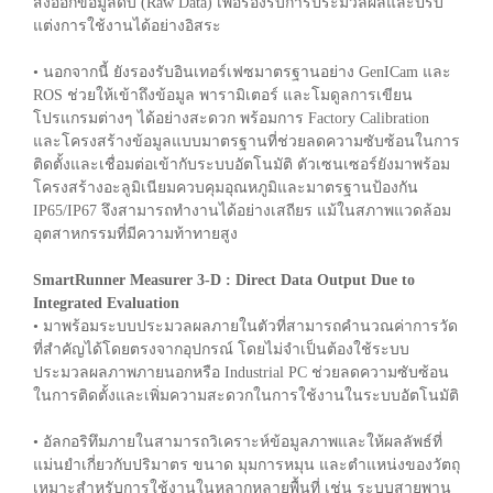
ส่งออกข้อมูลดิบ (Raw Data) เพื่อรองรับการประมวลผลและปรับ
แต่งการใช้งานได้อย่างอิสระ
• นอกจากนี้ ยังรองรับอินเทอร์เฟซมาตรฐานอย่าง GenICam และ
ROS ช่วยให้เข้าถึงข้อมูล พารามิเตอร์ และโมดูลการเขียน
โปรแกรมต่างๆ ได้อย่างสะดวก พร้อมการ Factory Calibration
และโครงสร้างข้อมูลแบบมาตรฐานที่ช่วยลดความซับซ้อนในการ
ติดตั้งและเชื่อมต่อเข้ากับระบบอัตโนมัติ ตัวเซนเซอร์ยังมาพร้อม
โครงสร้างอะลูมิเนียมควบคุมอุณหภูมิและมาตรฐานป้องกัน
IP65/IP67 จึงสามารถทำงานได้อย่างเสถียร แม้ในสภาพแวดล้อม
อุตสาหกรรมที่มีความท้าทายสูง
SmartRunner Measurer 3-D : Direct Data Output Due to
Integrated Evaluation
• มาพร้อมระบบประมวลผลภายในตัวที่สามารถคำนวณค่าการวัด
ที่สำคัญได้โดยตรงจากอุปกรณ์ โดยไม่จำเป็นต้องใช้ระบบ
ประมวลผลภาพภายนอกหรือ Industrial PC ช่วยลดความซับซ้อน
ในการติดตั้งและเพิ่มความสะดวกในการใช้งานในระบบอัตโนมัติ
• อัลกอริทึมภายในสามารถวิเคราะห์ข้อมูลภาพและให้ผลลัพธ์ที่
แม่นยำเกี่ยวกับปริมาตร ขนาด มุมการหมุน และตำแหน่งของวัตถุ
เหมาะสำหรับการใช้งานในหลากหลายพื้นที่ เช่น ระบบสายพาน