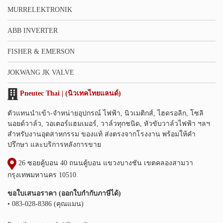
MURRELEKTRONIK
ABB INVERTER
FISHER & EMERSON
JOKWANG JK VALVE
Pneutec Thai | (นิวเทคไทยแลนด์)
ตัวแทนนำเข้า-จำหน่ายอุปกรณ์ ไฟฟ้า, นิวเมติกส์, ไฮดรอลิก, โซลิ
นอยด์วาล์ว, วอเตอร์แฮมเมอร์, วาล์วทุกชนิด, หัวขับวาล์วไฟฟ้า ฯลฯ
สำหรับงานอุตสาหกรรม ของแท้ ส่งตรงจากโรงงาน พร้อมให้คำ
ปรึกษา และบริการหลังการขาย
26 ซอยคู้บอน 40 ถนนคู้บอน แขวงบางชัน เขตคลองสามวา
กรุงเทพมหานคร 10510
ขอใบเสนอราคา (ออกใบกำกับภาษีได้)
• 083-028-8386 (คุณแมน)