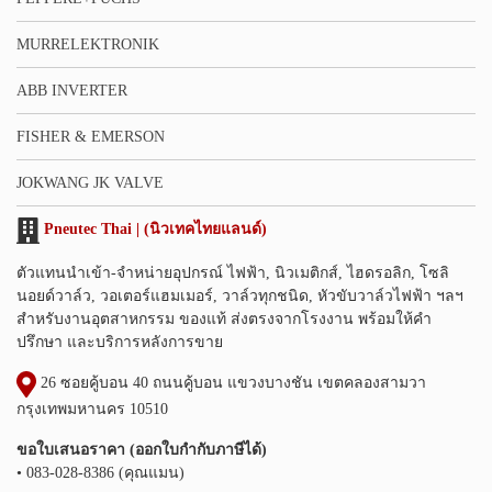
MURRELEKTRONIK
ABB INVERTER
FISHER & EMERSON
JOKWANG JK VALVE
Pneutec Thai | (นิวเทคไทยแลนด์)
ตัวแทนนำเข้า-จำหน่ายอุปกรณ์ ไฟฟ้า, นิวเมติกส์, ไฮดรอลิก, โซลิ
นอยด์วาล์ว, วอเตอร์แฮมเมอร์, วาล์วทุกชนิด, หัวขับวาล์วไฟฟ้า ฯลฯ
สำหรับงานอุตสาหกรรม ของแท้ ส่งตรงจากโรงงาน พร้อมให้คำ
ปรึกษา และบริการหลังการขาย
26 ซอยคู้บอน 40 ถนนคู้บอน แขวงบางชัน เขตคลองสามวา
กรุงเทพมหานคร 10510
ขอใบเสนอราคา (ออกใบกำกับภาษีได้)
• 083-028-8386 (คุณแมน)