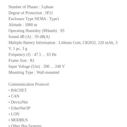
Number of Phases : 3-phase
Degree of Protection : IP21
Enclosure Type NEMA : Type1
Altitude : 1000 m
Operating Humidity (RHamb) : 95
Sound dB (A) : 59 dB(A)
Multiple Battery Information : Lithium Coin, CR2032, 220 mAh, 3
V, 1 pc, 3 g
Frequency (f) : 47.5 ... 63 Hz
Frame Size : R1
Input Voltage (Uin) : 200 ... 240 V
Mounting Type : Wall-mounted
Communication Protocol:
• BACNET
• CAN
• DeviceNet
• EtherNet/IP
• LON
• MODBUS
• Other Bus Systems