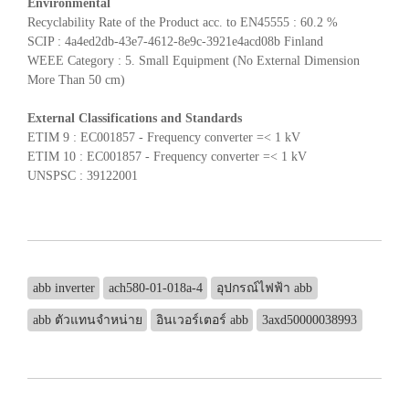
Environmental
Recyclability Rate of the Product acc. to EN45555 : 60.2 %
SCIP : 4a4ed2db-43e7-4612-8e9c-3921e4acd08b Finland
WEEE Category : 5. Small Equipment (No External Dimension
More Than 50 cm)
External Classifications and Standards
ETIM 9 : EC001857 - Frequency converter =< 1 kV
ETIM 10 : EC001857 - Frequency converter =< 1 kV
UNSPSC : 39122001
abb inverter
ach580-01-018a-4
อุปกรณ์ไฟฟ้า abb
abb ตัวแทนจำหน่าย
อินเวอร์เตอร์ abb
3axd50000038993