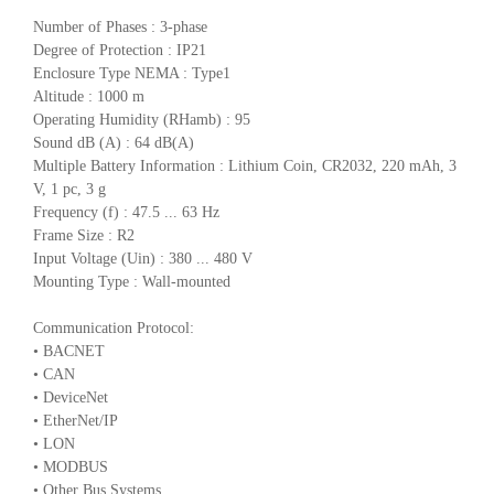
Number of Phases : 3-phase
Degree of Protection : IP21
Enclosure Type NEMA : Type1
Altitude : 1000 m
Operating Humidity (RHamb) : 95
Sound dB (A) : 64 dB(A)
Multiple Battery Information : Lithium Coin, CR2032, 220 mAh, 3
V, 1 pc, 3 g
Frequency (f) : 47.5 ... 63 Hz
Frame Size : R2
Input Voltage (Uin) : 380 ... 480 V
Mounting Type : Wall-mounted
Communication Protocol:
• BACNET
• CAN
• DeviceNet
• EtherNet/IP
• LON
• MODBUS
• Other Bus Systems