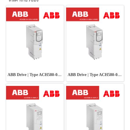
ABB Drive | Type ACH580-01-012A-2+B056
ABB Drive | Type ACH580-01-018A-2+B056