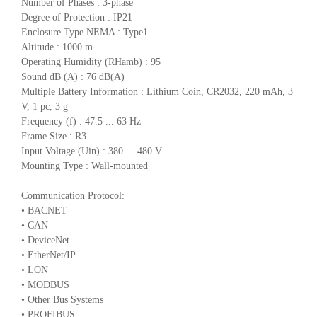
Number of Phases : 3-phase
Degree of Protection : IP21
Enclosure Type NEMA : Type1
Altitude : 1000 m
Operating Humidity (RHamb) : 95
Sound dB (A) : 76 dB(A)
Multiple Battery Information : Lithium Coin, CR2032, 220 mAh, 3
V, 1 pc, 3 g
Frequency (f) : 47.5 ... 63 Hz
Frame Size : R3
Input Voltage (Uin) : 380 ... 480 V
Mounting Type : Wall-mounted
Communication Protocol:
• BACNET
• CAN
• DeviceNet
• EtherNet/IP
• LON
• MODBUS
• Other Bus Systems
• PROFIBUS