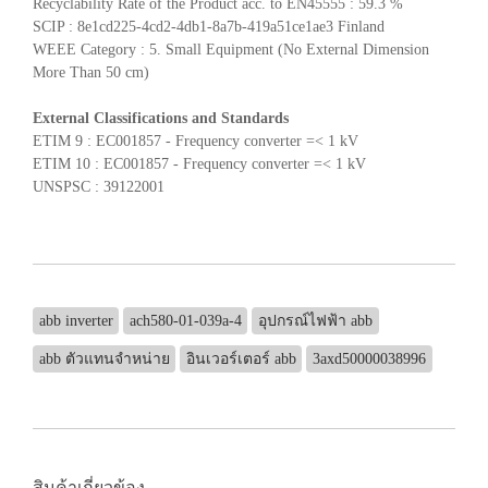
Recyclability Rate of the Product acc. to EN45555 : 59.3 %
SCIP : 8e1cd225-4cd2-4db1-8a7b-419a51ce1ae3 Finland
WEEE Category : 5. Small Equipment (No External Dimension
More Than 50 cm)
External Classifications and Standards
ETIM 9 : EC001857 - Frequency converter =< 1 kV
ETIM 10 : EC001857 - Frequency converter =< 1 kV
UNSPSC : 39122001
abb inverter
ach580-01-039a-4
อุปกรณ์ไฟฟ้า abb
abb ตัวแทนจำหน่าย
อินเวอร์เตอร์ abb
3axd50000038996
สินค้าเกี่ยวข้อง