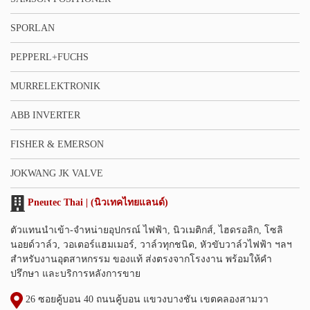
SPORLAN
PEPPERL+FUCHS
MURRELEKTRONIK
ABB INVERTER
FISHER & EMERSON
JOKWANG JK VALVE
Pneutec Thai | (นิวเทคไทยแลนด์)
ตัวแทนนำเข้า-จำหน่ายอุปกรณ์ ไฟฟ้า, นิวเมติกส์, ไฮดรอลิก, โซลิ
นอยด์วาล์ว, วอเตอร์แฮมเมอร์, วาล์วทุกชนิด, หัวขับวาล์วไฟฟ้า ฯลฯ
สำหรับงานอุตสาหกรรม ของแท้ ส่งตรงจากโรงงาน พร้อมให้คำ
ปรึกษา และบริการหลังการขาย
26 ซอยคู้บอน 40 ถนนคู้บอน แขวงบางชัน เขตคลองสามวา