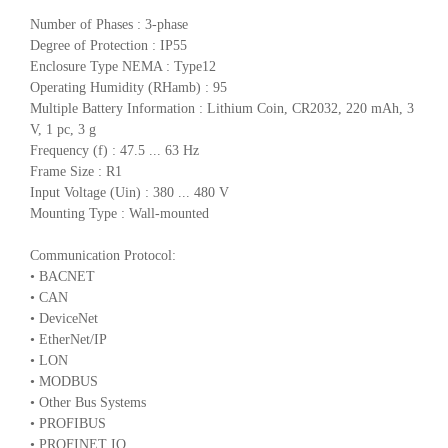
Number of Phases : 3-phase
Degree of Protection : IP55
Enclosure Type NEMA : Type12
Operating Humidity (RHamb) : 95
Multiple Battery Information : Lithium Coin, CR2032, 220 mAh, 3
V, 1 pc, 3 g
Frequency (f) : 47.5 ... 63 Hz
Frame Size : R1
Input Voltage (Uin) : 380 ... 480 V
Mounting Type : Wall-mounted
Communication Protocol:
• BACNET
• CAN
• DeviceNet
• EtherNet/IP
• LON
• MODBUS
• Other Bus Systems
• PROFIBUS
• PROFINET IO