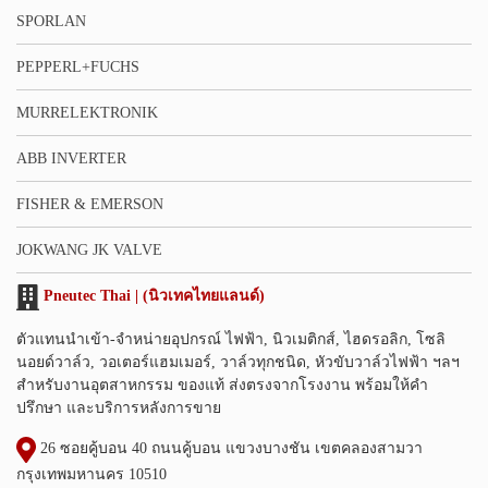
SPORLAN
PEPPERL+FUCHS
MURRELEKTRONIK
ABB INVERTER
FISHER & EMERSON
JOKWANG JK VALVE
Pneutec Thai | (นิวเทคไทยแลนด์)
ตัวแทนนำเข้า-จำหน่ายอุปกรณ์ ไฟฟ้า, นิวเมติกส์, ไฮดรอลิก, โซลิ
นอยด์วาล์ว, วอเตอร์แฮมเมอร์, วาล์วทุกชนิด, หัวขับวาล์วไฟฟ้า ฯลฯ
สำหรับงานอุตสาหกรรม ของแท้ ส่งตรงจากโรงงาน พร้อมให้คำ
ปรึกษา และบริการหลังการขาย
26 ซอยคู้บอน 40 ถนนคู้บอน แขวงบางชัน เขตคลองสามวา
กรุงเทพมหานคร 10510