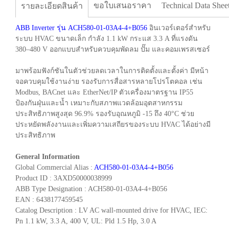
ขอใบเสนอราคา
Technical Data Shee
รายละเอียดสินค้า
ABB Inverter รุ่น ACH580-01-03A4-4+B056
อินเวอร์เตอร์สำหรับ
ระบบ HVAC ขนาดเล็ก กำลัง 1.1 kW กระแส 3.3 A ที่แรงดัน
380–480 V ออกแบบสำหรับควบคุมพัดลม ปั๊ม และคอมเพรสเซอร์
มาพร้อมฟังก์ชันในตัวช่วยลดเวลาในการติดตั้งและตั้งค่า มีหน้า
จอควบคุมใช้งานง่าย รองรับการสื่อสารหลายโปรโตคอล เช่น
Modbus, BACnet และ EtherNet/IP ตัวเครื่องมาตรฐาน IP55
ป้องกันฝุ่นและน้ำ เหมาะกับสภาพแวดล้อมอุตสาหกรรม
ประสิทธิภาพสูงสุด 96.9% รองรับอุณหภูมิ -15 ถึง 40°C ช่วย
ประหยัดพลังงานและเพิ่มความเสถียรของระบบ HVAC ได้อย่างมี
ประสิทธิภาพ
General Information
Global Commercial Alias :
ACH580-01-03A4-4+B056
Product ID : 3AXD50000038999
ABB Type Designation : ACH580-01-03A4-4+B056
EAN : 6438177459545
Catalog Description : LV AC wall-mounted drive for HVAC, IEC:
Pn 1.1 kW, 3.3 A, 400 V, UL: Pld 1.5 Hp, 3.0 A