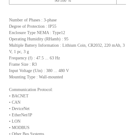
90/100 %
Number of Phases : 3-phase
Degree of Protection : IP55
Enclosure Type NEMA : Type12
Operating Humidity (RHamb) : 95
Multiple Battery Information : Lithium Coin, CR2032, 220 mAh, 3
V, 1 pc, 3 g
Frequency (f) : 47.5 ... 63 Hz
Frame Size : R3
Input Voltage (Uin) : 380 ... 480 V
Mounting Type : Wall-mounted
Communication Protocol:
• BACNET
• CAN
• DeviceNet
• EtherNet/IP
• LON
• MODBUS
• Other Bus Systems