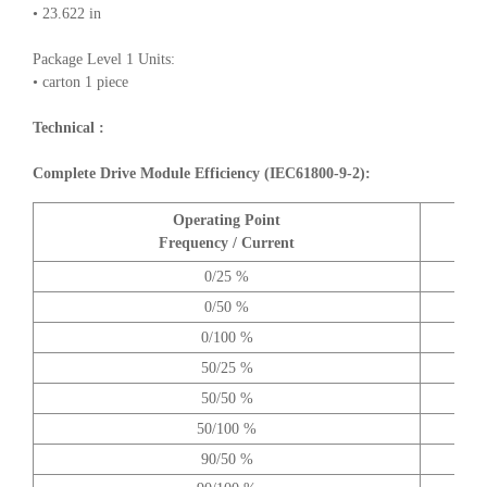
• 23.622 in
Package Level 1 Units:
• carton 1 piece
Technical :
Complete Drive Module Efficiency (IEC61800-9-2):
Operating Point
A
Frequency / Current
0/25 %
0/50 %
0/100 %
50/25 %
50/50 %
50/100 %
90/50 %