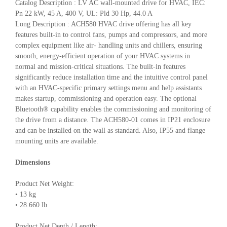
Catalog Description : LV AC wall-mounted drive for HVAC, IEC:
Pn 22 kW, 45 A, 400 V, UL: Pld 30 Hp, 44.0 A
Long Description : ACH580 HVAC drive offering has all key
features built-in to control fans, pumps and compressors, and more
complex equipment like air- handling units and chillers, ensuring
smooth, energy-efficient operation of your HVAC systems in
normal and mission-critical situations. The built-in features
significantly reduce installation time and the intuitive control panel
with an HVAC-specific primary settings menu and help assistants
makes startup, commissioning and operation easy. The optional
Bluetooth® capability enables the commissioning and monitoring of
the drive from a distance. The ACH580-01 comes in IP21 enclosure
and can be installed on the wall as standard. Also, IP55 and flange
mounting units are available.
Dimensions
Product Net Weight:
• 13 kg
• 28.660 lb
Product Net Depth / Length: