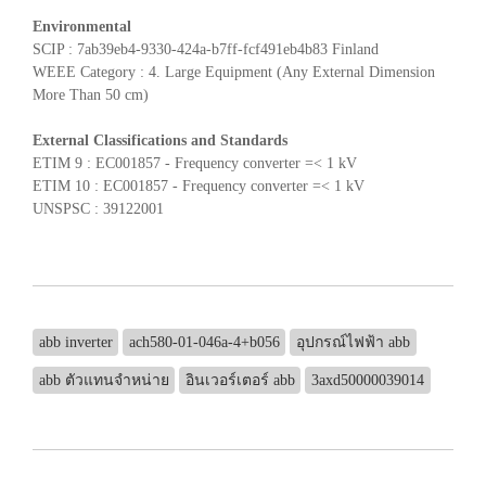
Environmental
SCIP : 7ab39eb4-9330-424a-b7ff-fcf491eb4b83 Finland
WEEE Category : 4. Large Equipment (Any External Dimension
More Than 50 cm)
External Classifications and Standards
ETIM 9 : EC001857 - Frequency converter =< 1 kV
ETIM 10 : EC001857 - Frequency converter =< 1 kV
UNSPSC : 39122001
abb inverter
ach580-01-046a-4+b056
อุปกรณ์ไฟฟ้า abb
abb ตัวแทนจำหน่าย
อินเวอร์เตอร์ abb
3axd50000039014