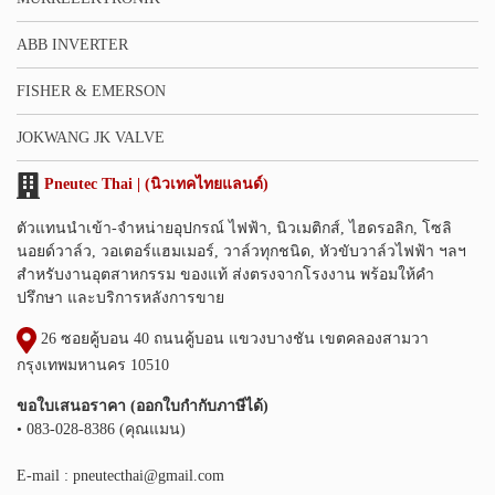
ABB INVERTER
FISHER & EMERSON
JOKWANG JK VALVE
Pneutec Thai | (นิวเทคไทยแลนด์)
ตัวแทนนำเข้า-จำหน่ายอุปกรณ์ ไฟฟ้า, นิวเมติกส์, ไฮดรอลิก, โซลิ
นอยด์วาล์ว, วอเตอร์แฮมเมอร์, วาล์วทุกชนิด, หัวขับวาล์วไฟฟ้า ฯลฯ
สำหรับงานอุตสาหกรรม ของแท้ ส่งตรงจากโรงงาน พร้อมให้คำ
ปรึกษา และบริการหลังการขาย
26 ซอยคู้บอน 40 ถนนคู้บอน แขวงบางชัน เขตคลองสามวา
กรุงเทพมหานคร 10510
ขอใบเสนอราคา (ออกใบกำกับภาษีได้)
• 083-028-8386 (คุณแมน)
E-mail :
pneutecthai@gmail.com