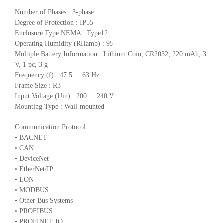
Number of Phases : 3-phase
Degree of Protection : IP55
Enclosure Type NEMA : Type12
Operating Humidity (RHamb) : 95
Multiple Battery Information : Lithium Coin, CR2032, 220 mAh, 3
V, 1 pc, 3 g
Frequency (f) : 47.5 ... 63 Hz
Frame Size : R3
Input Voltage (Uin) : 200 ... 240 V
Mounting Type : Wall-mounted
Communication Protocol:
• BACNET
• CAN
• DeviceNet
• EtherNet/IP
• LON
• MODBUS
• Other Bus Systems
• PROFIBUS
• PROFINET IO