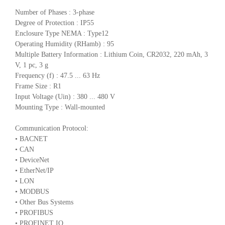
Number of Phases : 3-phase
Degree of Protection : IP55
Enclosure Type NEMA : Type12
Operating Humidity (RHamb) : 95
Multiple Battery Information : Lithium Coin, CR2032, 220 mAh, 3
V, 1 pc, 3 g
Frequency (f) : 47.5 ... 63 Hz
Frame Size : R1
Input Voltage (Uin) : 380 ... 480 V
Mounting Type : Wall-mounted
Communication Protocol:
• BACNET
• CAN
• DeviceNet
• EtherNet/IP
• LON
• MODBUS
• Other Bus Systems
• PROFIBUS
• PROFINET IO