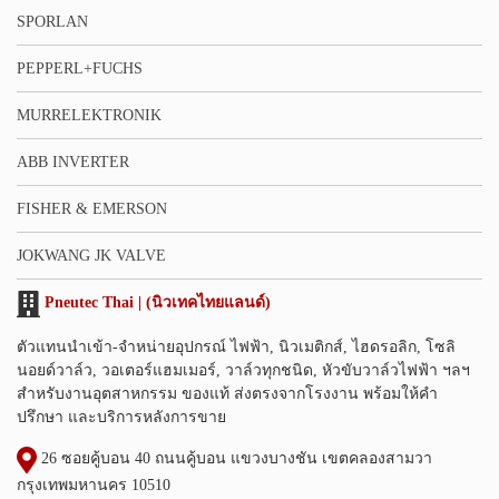
SPORLAN
PEPPERL+FUCHS
MURRELEKTRONIK
ABB INVERTER
FISHER & EMERSON
JOKWANG JK VALVE
Pneutec Thai | (นิวเทคไทยแลนด์)
ตัวแทนนำเข้า-จำหน่ายอุปกรณ์ ไฟฟ้า, นิวเมติกส์, ไฮดรอลิก, โซลิ
นอยด์วาล์ว, วอเตอร์แฮมเมอร์, วาล์วทุกชนิด, หัวขับวาล์วไฟฟ้า ฯลฯ
สำหรับงานอุตสาหกรรม ของแท้ ส่งตรงจากโรงงาน พร้อมให้คำ
ปรึกษา และบริการหลังการขาย
26 ซอยคู้บอน 40 ถนนคู้บอน แขวงบางชัน เขตคลองสามวา
กรุงเทพมหานคร 10510