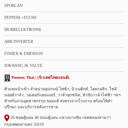
SPORLAN
PEPPERL+FUCHS
MURRELEKTRONIK
ABB INVERTER
FISHER & EMERSON
JOKWANG JK VALVE
Pneutec Thai | (นิวเทคไทยแลนด์)
ตัวแทนนำเข้า-จำหน่ายอุปกรณ์ ไฟฟ้า, นิวเมติกส์, ไฮดรอลิก, โซลิ
นอยด์วาล์ว, วอเตอร์แฮมเมอร์, วาล์วทุกชนิด, หัวขับวาล์วไฟฟ้า ฯลฯ
สำหรับงานอุตสาหกรรม ของแท้ ส่งตรงจากโรงงาน พร้อมให้คำ
ปรึกษา และบริการหลังการขาย
26 ซอยคู้บอน 40 ถนนคู้บอน แขวงบางชัน เขตคลองสามวา
กรุงเทพมหานคร 10510