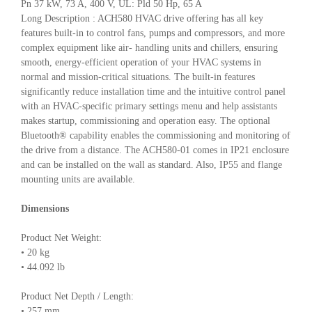
Pn 37 kW, 73 A, 400 V, UL: Pld 50 Hp, 65 A
Long Description : ACH580 HVAC drive offering has all key
features built-in to control fans, pumps and compressors, and more
complex equipment like air- handling units and chillers, ensuring
smooth, energy-efficient operation of your HVAC systems in
normal and mission-critical situations. The built-in features
significantly reduce installation time and the intuitive control panel
with an HVAC-specific primary settings menu and help assistants
makes startup, commissioning and operation easy. The optional
Bluetooth® capability enables the commissioning and monitoring of
the drive from a distance. The ACH580-01 comes in IP21 enclosure
and can be installed on the wall as standard. Also, IP55 and flange
mounting units are available.
Dimensions
Product Net Weight:
• 20 kg
• 44.092 lb
Product Net Depth / Length:
• 257 mm