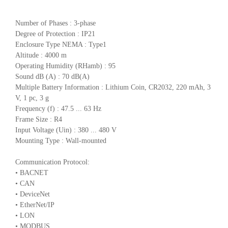
Number of Phases : 3-phase
Degree of Protection : IP21
Enclosure Type NEMA : Type1
Altitude : 4000 m
Operating Humidity (RHamb) : 95
Sound dB (A) : 70 dB(A)
Multiple Battery Information : Lithium Coin, CR2032, 220 mAh, 3
V, 1 pc, 3 g
Frequency (f) : 47.5 ... 63 Hz
Frame Size : R4
Input Voltage (Uin) : 380 ... 480 V
Mounting Type : Wall-mounted
Communication Protocol:
• BACNET
• CAN
• DeviceNet
• EtherNet/IP
• LON
• MODBUS