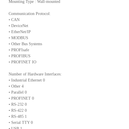
Mounting Type : Wall-mounted
Communication Protocol:
• CAN
• DeviceNet
• EtherNet/IP
• MODBUS
• Other Bus Systems
• PROFIsafe
• PROFIBUS
• PROFINET IO
Number of Hardware Interfaces:
• Industrial Ethernet 0
• Other 4
• Parallel 0
• PROFINET 0
• RS-232 0
• RS-422 0
• RS-485 1
• Serial TTY 0
• USB 1