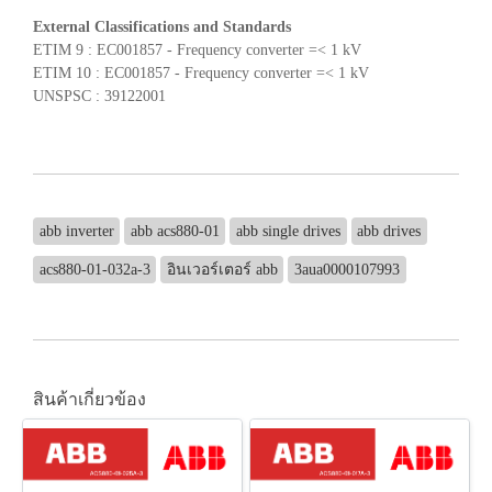
External Classifications and Standards
ETIM 9 : EC001857 - Frequency converter =< 1 kV
ETIM 10 : EC001857 - Frequency converter =< 1 kV
UNSPSC : 39122001
abb inverter
abb acs880-01
abb single drives
abb drives
acs880-01-032a-3
อินเวอร์เตอร์ abb
3aua0000107993
สินค้าเกี่ยวข้อง