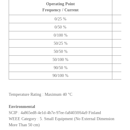
Operating Point
A
Frequency / Current
0/25 %
0/50 %
0/100 %
50/25 %
50/50 %
50/100 %
90/50 %
90/100 %
Temperature Rating : Maximum 40 °C
Environmental
SCIP : 4a865ed8-4e1d-4b7e-97ee-fa8403ff64a9 Finland
WEEE Category : 5. Small Equipment (No External Dimension
More Than 50 cm)