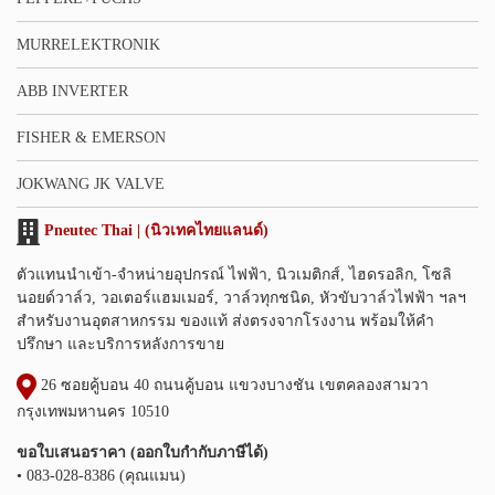
MURRELEKTRONIK
ABB INVERTER
FISHER & EMERSON
JOKWANG JK VALVE
Pneutec Thai | (นิวเทคไทยแลนด์)
ตัวแทนนำเข้า-จำหน่ายอุปกรณ์ ไฟฟ้า, นิวเมติกส์, ไฮดรอลิก, โซลิ
นอยด์วาล์ว, วอเตอร์แฮมเมอร์, วาล์วทุกชนิด, หัวขับวาล์วไฟฟ้า ฯลฯ
สำหรับงานอุตสาหกรรม ของแท้ ส่งตรงจากโรงงาน พร้อมให้คำ
ปรึกษา และบริการหลังการขาย
26 ซอยคู้บอน 40 ถนนคู้บอน แขวงบางชัน เขตคลองสามวา
กรุงเทพมหานคร 10510
ขอใบเสนอราคา (ออกใบกำกับภาษีได้)
• 083-028-8386 (คุณแมน)