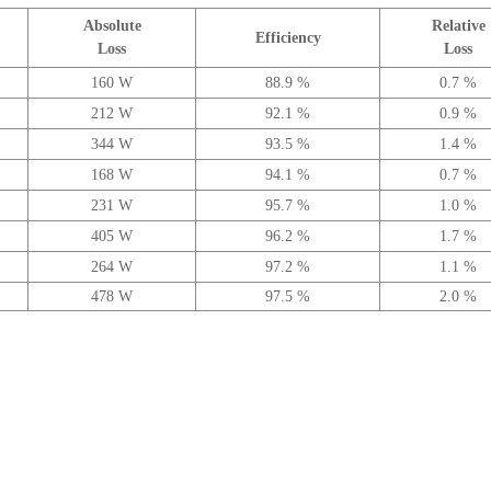
Absolute
Relative
Efficiency
Loss
Loss
160 W
88.9 %
0.7 %
212 W
92.1 %
0.9 %
344 W
93.5 %
1.4 %
168 W
94.1 %
0.7 %
231 W
95.7 %
1.0 %
405 W
96.2 %
1.7 %
264 W
97.2 %
1.1 %
478 W
97.5 %
2.0 %