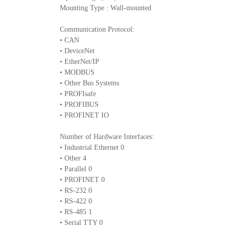
Mounting Type : Wall-mounted
Communication Protocol:
• CAN
• DeviceNet
• EtherNet/IP
• MODBUS
• Other Bus Systems
• PROFIsafe
• PROFIBUS
• PROFINET IO
Number of Hardware Interfaces:
• Industrial Ethernet 0
• Other 4
• Parallel 0
• PROFINET 0
• RS-232 0
• RS-422 0
• RS-485 1
• Serial TTY 0