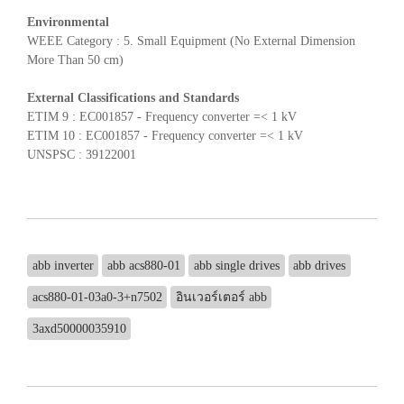
Environmental
WEEE Category : 5. Small Equipment (No External Dimension
More Than 50 cm)
External Classifications and Standards
ETIM 9 : EC001857 - Frequency converter =< 1 kV
ETIM 10 : EC001857 - Frequency converter =< 1 kV
UNSPSC : 39122001
abb inverter
abb acs880-01
abb single drives
abb drives
acs880-01-03a0-3+n7502
อินเวอร์เตอร์ abb
3axd50000035910