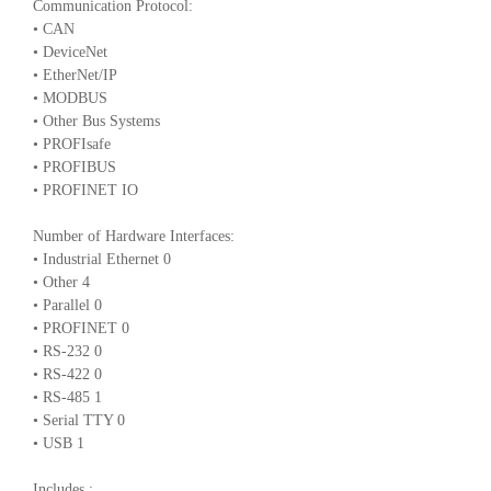
Communication Protocol:
• CAN
• DeviceNet
• EtherNet/IP
• MODBUS
• Other Bus Systems
• PROFIsafe
• PROFIBUS
• PROFINET IO
Number of Hardware Interfaces:
• Industrial Ethernet 0
• Other 4
• Parallel 0
• PROFINET 0
• RS-232 0
• RS-422 0
• RS-485 1
• Serial TTY 0
• USB 1
Includes :