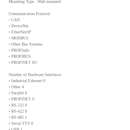
Mounting Type : Wall-mounted
Communication Protocol:
• CAN
• DeviceNet
• EtherNet/IP
• MODBUS
• Other Bus Systems
• PROFIsafe
• PROFIBUS
• PROFINET IO
Number of Hardware Interfaces:
• Industrial Ethernet 0
• Other 4
• Parallel 0
• PROFINET 0
• RS-232 0
• RS-422 0
• RS-485 1
• Serial TTY 0
• USB 1