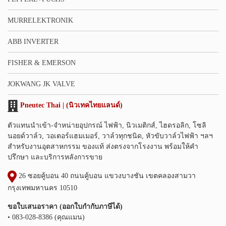
MURRELEKTRONIK
ABB INVERTER
FISHER & EMERSON
JOKWANG JK VALVE
Pneutec Thai | (นิวเทคไทยแลนด์)
ตัวแทนนำเข้า-จำหน่ายอุปกรณ์ ไฟฟ้า, นิวเมติกส์, ไฮดรอลิก, โซลิ
นอยด์วาล์ว, วอเตอร์แฮมเมอร์, วาล์วทุกชนิด, หัวขับวาล์วไฟฟ้า ฯลฯ
สำหรับงานอุตสาหกรรม ของแท้ ส่งตรงจากโรงงาน พร้อมให้คำ
ปรึกษา และบริการหลังการขาย
26 ซอยคู้บอน 40 ถนนคู้บอน แขวงบางชัน เขตคลองสามวา
กรุงเทพมหานคร 10510
ขอใบเสนอราคา (ออกใบกำกับภาษีได้)
• 083-028-8386 (คุณแมน)