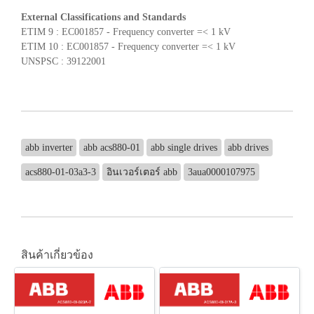
External Classifications and Standards
ETIM 9 : EC001857 - Frequency converter =< 1 kV
ETIM 10 : EC001857 - Frequency converter =< 1 kV
UNSPSC : 39122001
abb inverter
abb acs880-01
abb single drives
abb drives
acs880-01-03a3-3
อินเวอร์เตอร์ abb
3aua0000107975
สินค้าเกี่ยวข้อง