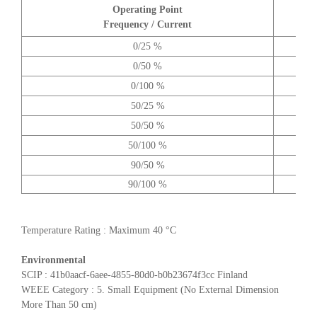
Operating Point
A
Frequency / Current
0/25 %
0/50 %
0/100 %
50/25 %
50/50 %
50/100 %
90/50 %
90/100 %
Temperature Rating : Maximum 40 °C
Environmental
SCIP : 41b0aacf-6aee-4855-80d0-b0b23674f3cc Finland
WEEE Category : 5. Small Equipment (No External Dimension
More Than 50 cm)