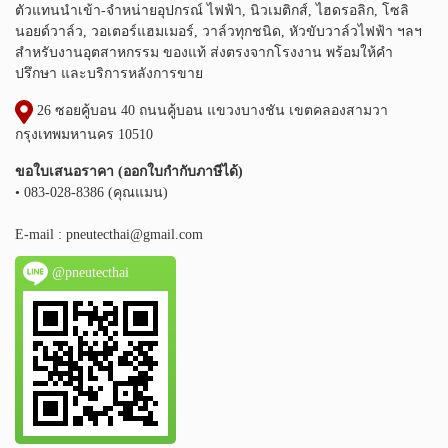
ตัวแทนนำเข้า-จำหน่ายอุปกรณ์ ไฟฟ้า, นิวเมติกส์, ไฮดรอลิก, โซลิ
นอยด์วาล์ว, วอเตอร์แฮมเมอร์, วาล์วทุกชนิด, หัวขับวาล์วไฟฟ้า ฯลฯ
สำหรับงานอุตสาหกรรม ของแท้ ส่งตรงจากโรงงาน พร้อมให้คำ
ปรึกษา และบริการหลังการขาย
26 ซอยคู้บอน 40 ถนนคู้บอน แขวงบางชัน เขตคลองสามวา
กรุงเทพมหานคร 10510
ขอใบเสนอราคา (ออกใบกำกับภาษีได้)
• 083-028-8386 (คุณแมน)
E-mail :
pneutecthai@gmail.com
@pneutecthai