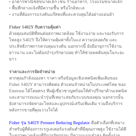
• อาคารพาณิชย์ขนาดเล็ก เช่น ร้านอาหาร, โรงแรมขนาดเล็ก
• พื้นที่กลางแจ้งที่มีความชื้น หรือใกล้ทะเล
• งานที่ต้องการแรงดันแก๊สคงที่และควบคุมได้อย่างแม่นยำ
Fisher S402Y กับความคุ้มค่า
ด้วยคุณสมบัติที่ทนต่อสภาพแวดล้อม ใช้งานง่าย และรองรับการ
ไหลสูง S402Y จึงให้ความคุ้มค่าทั้งในแง่ ความปลอดภัย และ
ประสิทธิภาพการควบคุมแรงดัน นอกจากนี้ ยังมีอายุการใช้งาน
ยาวนาน และไม่ต้องบำรุงรักษาบ่อย ทำให้ช่วยลดต้นทุนในระยะ
ยาว
ราคาและการจัดจำหน่าย
หากคุณกำลังมองหา ราคา หรือข้อมูลเชิงเทคนิคเพิ่มเติมของ
Fisher S402Y สามารถติดต่อ ตัวแทนจำหน่ายในประเทศไทย ของ
Emerson ได้โดยตรง ทีมผู้เชี่ยวชาญพร้อมให้คำปรึกษาด้านเทคนิค
และสามารถแนะนำรุ่นที่เหมาะสมกับระบบของคุณ นอกจากนั้น
ยังสามารถจัดหาอะไหล่และอุปกรณ์เสริมเพิ่มเติม รวมถึงบริการ
หลังการขายที่คุณวางใจได้
Fisher รุ่น S402Y Pressure Reducing Regulator
คือตัวเลือกที่เหมาะ
สำหรับผู้ที่ต้องการเรกูเลเตอร์แรงดันต่ำที่มีคุณภาพสูง ใช้งานได้ดี
ในสภาพแวดล้อมที่มีการกัดกร่อน มีความแม่นยำสูง ติดตั้งง่าย