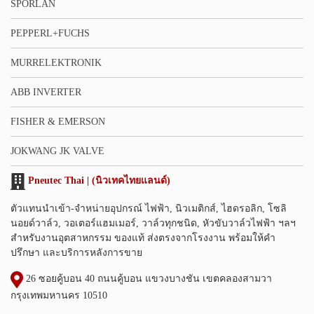
SPORLAN
PEPPERL+FUCHS
MURRELEKTRONIK
ABB INVERTER
FISHER & EMERSON
JOKWANG JK VALVE
Pneutec Thai | (นิวเทคไทยแลนด์)
ตัวแทนนำเข้า-จำหน่ายอุปกรณ์ ไฟฟ้า, นิวเมติกส์, ไฮดรอลิก, โซลิ
นอยด์วาล์ว, วอเตอร์แฮมเมอร์, วาล์วทุกชนิด, หัวขับวาล์วไฟฟ้า ฯลฯ
สำหรับงานอุตสาหกรรม ของแท้ ส่งตรงจากโรงงาน พร้อมให้คำ
ปรึกษา และบริการหลังการขาย
26 ซอยคู้บอน 40 ถนนคู้บอน แขวงบางชัน เขตคลองสามวา
กรุงเทพมหานคร 10510