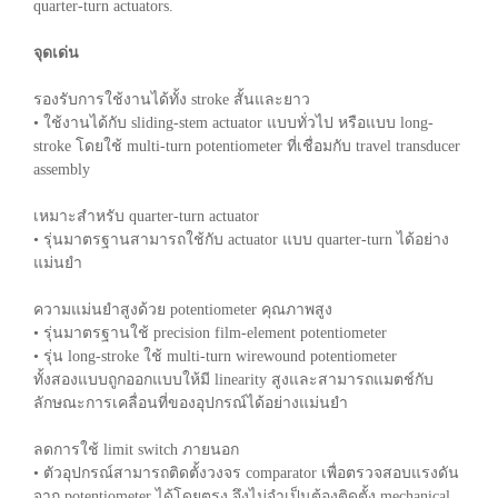
quarter-turn actuators.
จุดเด่น
รองรับการใช้งานได้ทั้ง stroke สั้นและยาว
• ใช้งานได้กับ sliding-stem actuator แบบทั่วไป หรือแบบ long-
stroke โดยใช้ multi-turn potentiometer ที่เชื่อมกับ travel transducer
assembly
เหมาะสำหรับ quarter-turn actuator
• รุ่นมาตรฐานสามารถใช้กับ actuator แบบ quarter-turn ได้อย่าง
แม่นยำ
ความแม่นยำสูงด้วย potentiometer คุณภาพสูง
• รุ่นมาตรฐานใช้ precision film-element potentiometer
• รุ่น long-stroke ใช้ multi-turn wirewound potentiometer
ทั้งสองแบบถูกออกแบบให้มี linearity สูงและสามารถแมตช์กับ
ลักษณะการเคลื่อนที่ของอุปกรณ์ได้อย่างแม่นยำ
ลดการใช้ limit switch ภายนอก
• ตัวอุปกรณ์สามารถติดตั้งวงจร comparator เพื่อตรวจสอบแรงดัน
จาก potentiometer ได้โดยตรง จึงไม่จำเป็นต้องติดตั้ง mechanical