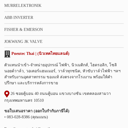
MURRELEKTRONIK
ABB INVERTER
FISHER & EMERSON
JOKWANG JK VALVE
Pneutec Thai | (นิวเทคไทยแลนด์)
ตัวแทนนำเข้า-จำหน่ายอุปกรณ์ ไฟฟ้า, นิวเมติกส์, ไฮดรอลิก, โซลิ
นอยด์วาล์ว, วอเตอร์แฮมเมอร์, วาล์วทุกชนิด, หัวขับวาล์วไฟฟ้า ฯลฯ
สำหรับงานอุตสาหกรรม ของแท้ ส่งตรงจากโรงงาน พร้อมให้คำ
ปรึกษา และบริการหลังการขาย
26 ซอยคู้บอน 40 ถนนคู้บอน แขวงบางชัน เขตคลองสามวา
กรุงเทพมหานคร 10510
ขอใบเสนอราคา (ออกใบกำกับภาษีได้)
• 083-028-8386 (คุณแมน)