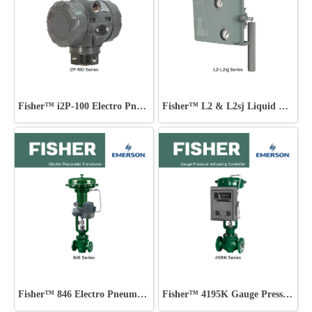
Fisher™ i2P-100 Electro Pneumatic Transducer
Fisher™ L2 & L2sj Liquid Level Controllers
Fisher™ 846 Electro Pneumatic Transducer
Fisher™ 4195K Gauge Pressure Indicating Controller