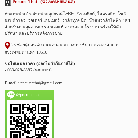
Pneutec Thai | (นิวเทคไทยแลนด์)
ตัวแทนนำเข้า-จำหน่ายอุปกรณ์ ไฟฟ้า, นิวเมติกส์, ไฮดรอลิก, โซลิ
นอยด์วาล์ว, วอเตอร์แฮมเมอร์, วาล์วทุกชนิด, หัวขับวาล์วไฟฟ้า ฯลฯ
สำหรับงานอุตสาหกรรม ของแท้ ส่งตรงจากโรงงาน พร้อมให้คำ
ปรึกษา และบริการหลังการขาย
26 ซอยคู้บอน 40 ถนนคู้บอน แขวงบางชัน เขตคลองสามวา
กรุงเทพมหานคร 10510
ขอใบเสนอราคา (ออกใบกำกับภาษีได้)
• 083-028-8386 (คุณแมน)
E-mail :
pneutecthai@gmail.com
@pneutecthai