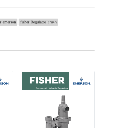
or emerson
fisher Regulator ราคา