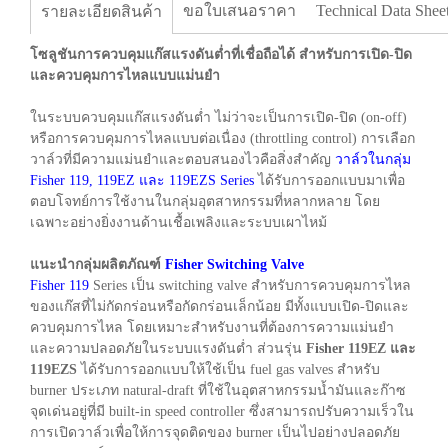
ขอใบเสนอราคา
Technical Data Shee
รายละเอียดสินค้า
โซลูชันการควบคุมแก๊สแรงดันต่ำที่เชื่อถือได้ สำหรับการเปิด-ปิด
และควบคุมการไหลแบบแม่นยำ
ในระบบควบคุมแก๊สแรงดันต่ำ ไม่ว่าจะเป็นการเปิด-ปิด (on-off)
หรือการควบคุมการไหลแบบต่อเนื่อง (throttling control) การเลือก
วาล์วที่มีความแม่นยำและตอบสนองไวคือสิ่งสำคัญ
วาล์วในกลุ่ม
Fisher 119, 119EZ และ 119EZS Series
ได้รับการออกแบบมาเพื่อ
ตอบโจทย์การใช้งานในกลุ่มอุตสาหกรรมที่หลากหลาย โดย
เฉพาะอย่างยิ่งงานด้านเชื้อเพลิงและระบบเผาไหม้
แนะนำกลุ่มผลิตภัณฑ์
Fisher Switching Valve
Fisher 119
Series เป็น switching valve สำหรับการควบคุมการไหล
ของแก๊สที่ไม่กัดกร่อนหรือกัดกร่อนเล็กน้อย มีทั้งแบบเปิด-ปิดและ
ควบคุมการไหล โดยเหมาะสำหรับงานที่ต้องการความแม่นยำ
และความปลอดภัยในระบบแรงดันต่ำ ส่วนรุ่น
Fisher 119EZ และ
119EZS
ได้รับการออกแบบให้ใช้เป็น fuel gas valves สำหรับ
burner ประเภท natural-draft ที่ใช้ในอุตสาหกรรมน้ำมันและก๊าซ
จุดเด่นอยู่ที่มี built-in speed controller ซึ่งสามารถปรับความเร็วใน
การเปิดวาล์วเพื่อให้การจุดติดของ burner เป็นไปอย่างปลอดภัย